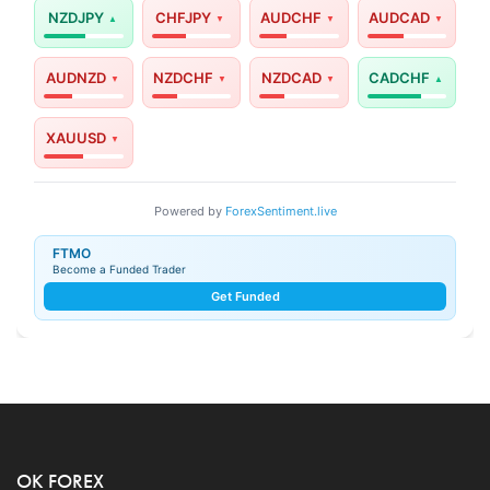
NZDJPY
CHFJPY
AUDCHF
AUDCAD
AUDNZD
NZDCHF
NZDCAD
CADCHF
XAUUSD
Powered by
ForexSentiment.live
FTMO
Become a Funded Trader
Get Funded
OK FOREX