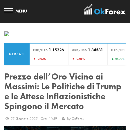
1.15226
1.34531
1
EUR/USD
GBP/USD
USD/JPY
MERCATI
›
▼ -0.02%
▼ -0.01%
▲ +0.00%
Prezzo dell’Oro Vicino ai
Massimi: Le Politiche di Trump
e le Attese Inflazionistiche
Spingono il Mercato
23 Gennaio 2025 - Ore: 11:59
by
OkForex