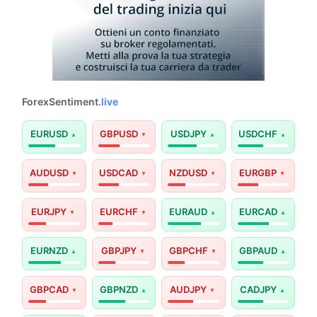
ForexSentiment
.live
EURUSD
GBPUSD
USDJPY
USDCHF
AUDUSD
USDCAD
NZDUSD
EURGBP
EURJPY
EURCHF
EURAUD
EURCAD
EURNZD
GBPJPY
GBPCHF
GBPAUD
GBPCAD
GBPNZD
AUDJPY
CADJPY