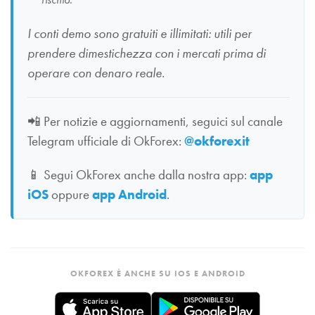
I conti demo sono gratuiti e illimitati: utili per
prendere dimestichezza con i mercati prima di
operare con denaro reale.
📲
Per notizie e aggiornamenti, seguici sul canale
Telegram ufficiale di OkForex:
@okforexit
📱
Segui OkForex anche dalla nostra app:
app
iOS
oppure
app Android
.
OKFOREX È ANCHE SU IOS E ANDROID