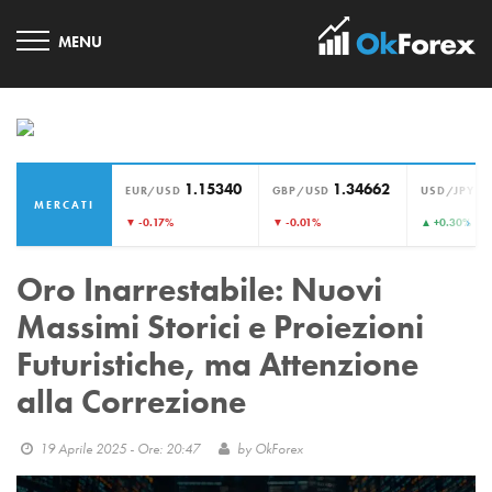
1.15340
1.34662
1
EUR/USD
GBP/USD
USD/JPY
MERCATI
›
▼ -0.17%
▼ -0.01%
▲ +0.30%
Oro Inarrestabile: Nuovi
Massimi Storici e Proiezioni
Futuristiche, ma Attenzione
alla Correzione
19 Aprile 2025 - Ore: 20:47
by
OkForex