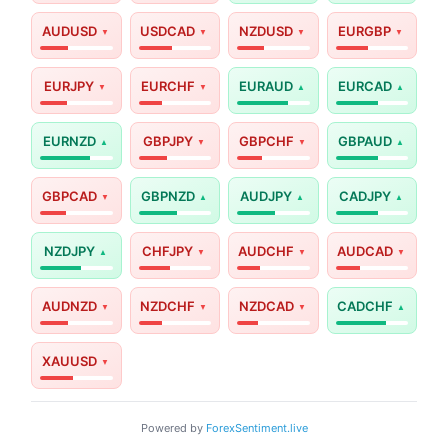
AUDUSD
USDCAD
NZDUSD
EURGBP
EURJPY
EURCHF
EURAUD
EURCAD
EURNZD
GBPJPY
GBPCHF
GBPAUD
GBPCAD
GBPNZD
AUDJPY
CADJPY
NZDJPY
CHFJPY
AUDCHF
AUDCAD
AUDNZD
NZDCHF
NZDCAD
CADCHF
XAUUSD
Powered by
ForexSentiment.live