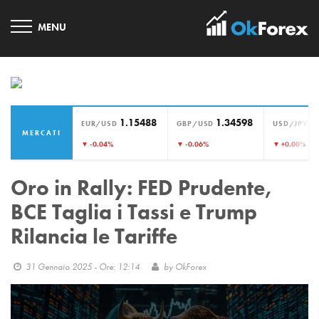
1.15488
1.34598
1
EUR/USD
GBP/USD
USD/JPY
MERCATI
›
▼ -0.04%
▼ -0.06%
▼ +0.00%
Oro in Rally: FED Prudente,
BCE Taglia i Tassi e Trump
Rilancia le Tariffe
31 Gennaio 2025 - Ore: 12:14
by
OkForex