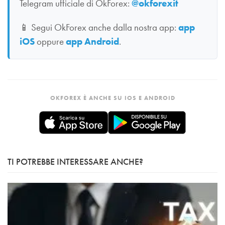
Telegram ufficiale di OkForex:
@okforexit
📱
Segui OkForex anche dalla nostra app:
app
iOS
oppure
app Android
.
OKFOREX È ANCHE SU IOS E ANDROID
TI POTREBBE INTERESSARE ANCHE?