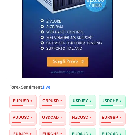
ForexSentiment
.live
EURUSD
GBPUSD
USDJPY
USDCHF
AUDUSD
USDCAD
NZDUSD
EURGBP
EURJPY
EURCHF
EURAUD
EURCAD