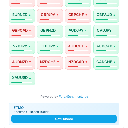
EURNZD
GBPJPY
GBPCHF
GBPAUD
GBPCAD
GBPNZD
AUDJPY
CADJPY
NZDJPY
CHFJPY
AUDCHF
AUDCAD
AUDNZD
NZDCHF
NZDCAD
CADCHF
XAUUSD
Powered by
ForexSentiment.live
FTMO
Become a Funded Trader
Get Funded