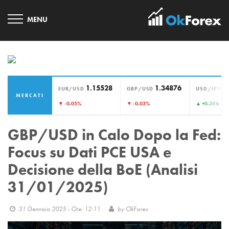
1.15528
1.34876
1
EUR/USD
GBP/USD
USD/JPY
MERCATI
›
▼ -0.05%
▼ -0.03%
▲ +0.28%
GBP/USD in Calo Dopo la Fed:
Focus su Dati PCE USA e
Decisione della BoE (Analisi
31/01/2025)
31 Gennaio 2025 - Ore: 12:11
by
OkForex