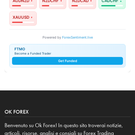
AUDNZD
NZDCHF
NZDCAD
CADCHF
XAUUSD
Powered by
ForexSentiment.live
FTMO
Become a Funded Trader
Get Funded
OK FOREX
Benvenuto su Ok Forex! In questo sito troverai notizie,
articoli, risorse, analisi e consigli su Forex Trading