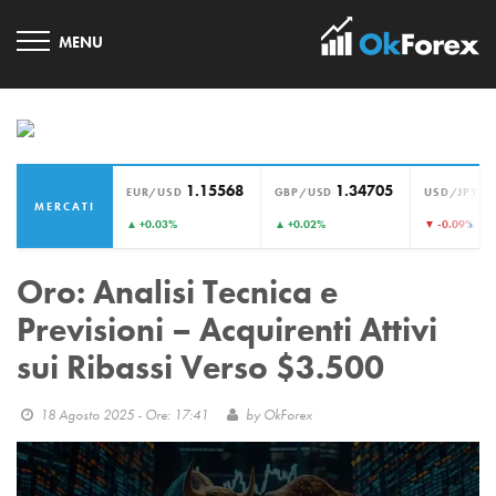
1.15568
1.34705
1
EUR/USD
GBP/USD
USD/JPY
MERCATI
›
▲ +0.03%
▲ +0.02%
▼ -0.09%
Oro: Analisi Tecnica e
Previsioni – Acquirenti Attivi
sui Ribassi Verso $3.500
18 Agosto 2025 - Ore: 17:41
by
OkForex