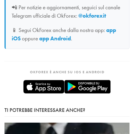
📲
Per notizie e aggiornamenti, seguici sul canale
Telegram ufficiale di OkForex:
@okforexit
📱
Segui OkForex anche dalla nostra app:
app
iOS
oppure
app Android
.
OKFOREX È ANCHE SU IOS E ANDROID
TI POTREBBE INTERESSARE ANCHE?