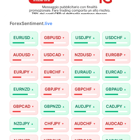
ForexSentiment
.live
EURUSD
GBPUSD
USDJPY
USDCHF
AUDUSD
USDCAD
NZDUSD
EURGBP
EURJPY
EURCHF
EURAUD
EURCAD
EURNZD
GBPJPY
GBPCHF
GBPAUD
GBPCAD
GBPNZD
AUDJPY
CADJPY
NZDJPY
CHFJPY
AUDCHF
AUDCAD