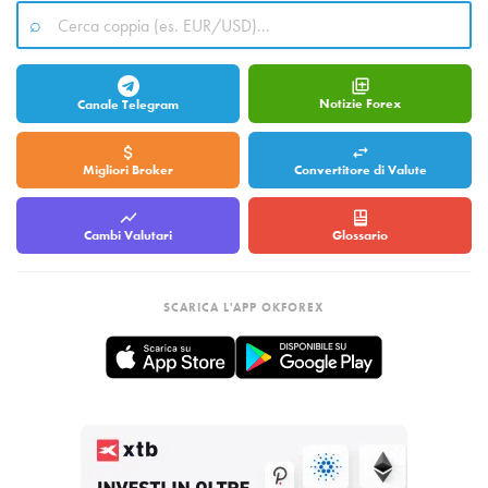
Notizie Forex
Canale Telegram
Migliori Broker
Convertitore di Valute
Cambi Valutari
Glossario
SCARICA L'APP OKFOREX