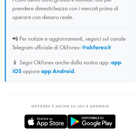
prendere dimestichezza con i mercati prima di
operare con denaro reale.
📲
Per notizie e aggiornamenti, seguici sul canale
Telegram ufficiale di OkForex:
@okforexit
📱
Segui OkForex anche dalla nostra app:
app
iOS
oppure
app Android
.
OKFOREX È ANCHE SU IOS E ANDROID