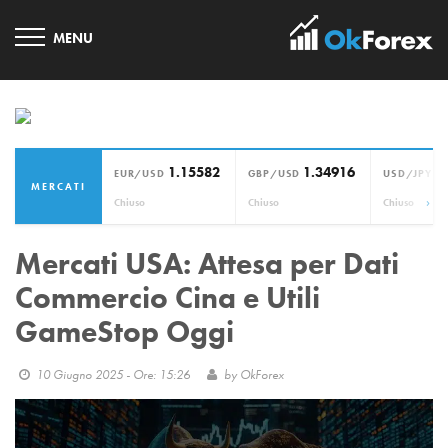
1.15582
1.34916
1
EUR/USD
GBP/USD
USD/JPY
MERCATI
›
Chiuso
Chiuso
Chiuso
Mercati USA: Attesa per Dati
Commercio Cina e Utili
GameStop Oggi
10 Giugno 2025 - Ore: 15:26
by
OkForex