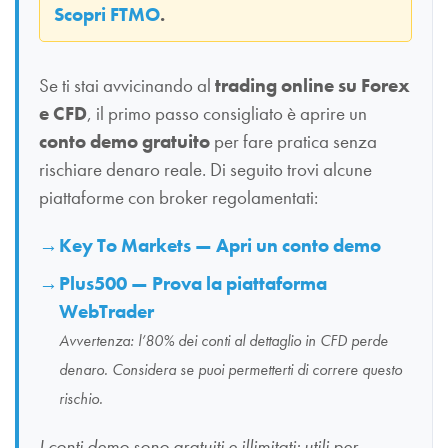
Scopri FTMO
.
Se ti stai avvicinando al
trading online su Forex
e CFD
, il primo passo consigliato è aprire un
conto demo gratuito
per fare pratica senza
rischiare denaro reale. Di seguito trovi alcune
piattaforme con broker regolamentati:
Key To Markets — Apri un conto demo
Plus500 — Prova la piattaforma
WebTrader
Avvertenza: l’80% dei conti al dettaglio in CFD perde
denaro. Considera se puoi permetterti di correre questo
rischio.
I conti demo sono gratuiti e illimitati: utili per