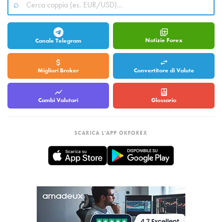
Notizie Forex
Canale Telegram
Migliori Broker
Convertitore di Valute
Cambi Valutari
Glossario
SCARICA L'APP OKFOREX