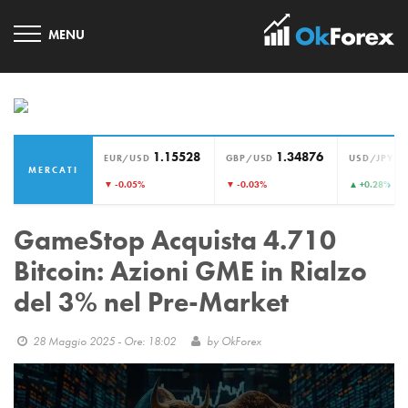
1.15528
1.34876
1
EUR/USD
GBP/USD
USD/JPY
MERCATI
›
▼ -0.05%
▼ -0.03%
▲ +0.28%
GameStop Acquista 4.710
Bitcoin: Azioni GME in Rialzo
del 3% nel Pre-Market
28 Maggio 2025 - Ore: 18:02
by
OkForex