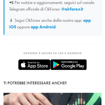
📲
Per notizie e aggiornamenti, seguici sul canale
Telegram ufficiale di OkForex:
@okforexit
📱
Segui OkForex anche dalla nostra app:
app
iOS
oppure
app Android
.
OKFOREX È ANCHE SU IOS E ANDROID
TI POTREBBE INTERESSARE ANCHE?