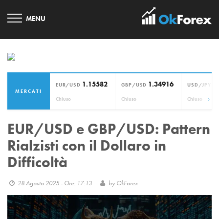
1.15582
1.34916
1
EUR/USD
GBP/USD
USD/JPY
MERCATI
›
Chiuso
Chiuso
Chiuso
EUR/USD e GBP/USD: Pattern
Rialzisti con il Dollaro in
Difficoltà
28 Agosto 2025 - Ore: 17:13
by
OkForex