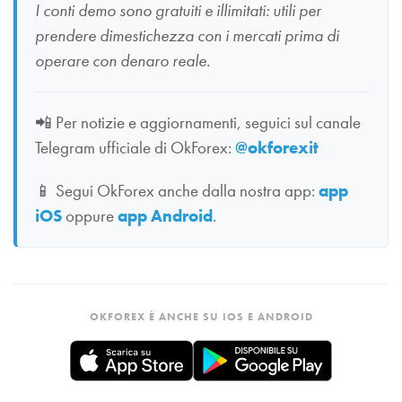
I conti demo sono gratuiti e illimitati: utili per
prendere dimestichezza con i mercati prima di
operare con denaro reale.
📲
Per notizie e aggiornamenti, seguici sul canale
Telegram ufficiale di OkForex:
@okforexit
📱
Segui OkForex anche dalla nostra app:
app
iOS
oppure
app Android
.
OKFOREX È ANCHE SU IOS E ANDROID