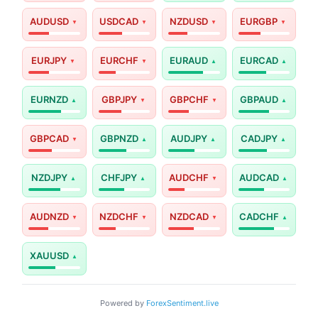
AUDUSD
USDCAD
NZDUSD
EURGBP
EURJPY
EURCHF
EURAUD
EURCAD
EURNZD
GBPJPY
GBPCHF
GBPAUD
GBPCAD
GBPNZD
AUDJPY
CADJPY
NZDJPY
CHFJPY
AUDCHF
AUDCAD
AUDNZD
NZDCHF
NZDCAD
CADCHF
XAUUSD
Powered by
ForexSentiment.live