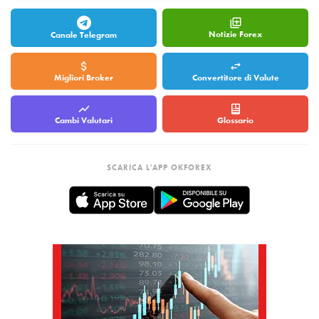
Notizie Forex
Canale Telegram
Migliori Broker
Convertitore di Valute
Cambi Valutari
Glossario
SCARICA L'APP OKFOREX