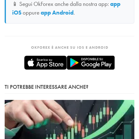
📱
Segui OkForex anche dalla nostra app:
app
iOS
oppure
app Android
.
OKFOREX È ANCHE SU IOS E ANDROID
TI POTREBBE INTERESSARE ANCHE?