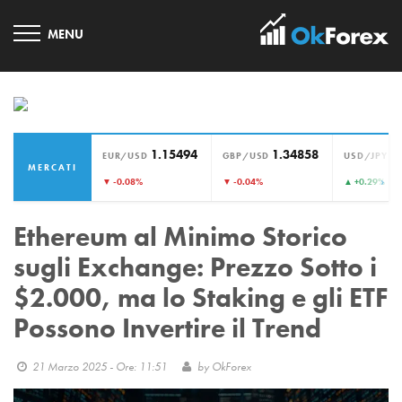
1.15494
1.34858
1
EUR/USD
GBP/USD
USD/JPY
MERCATI
›
▼ -0.08%
▼ -0.04%
▲ +0.29%
Ethereum al Minimo Storico
sugli Exchange: Prezzo Sotto i
$2.000, ma lo Staking e gli ETF
Possono Invertire il Trend
21 Marzo 2025 - Ore: 11:51
by
OkForex