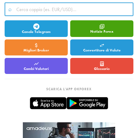
Notizie Forex
Canale Telegram
Migliori Broker
Convertitore di Valute
Cambi Valutari
Glossario
SCARICA L'APP OKFOREX