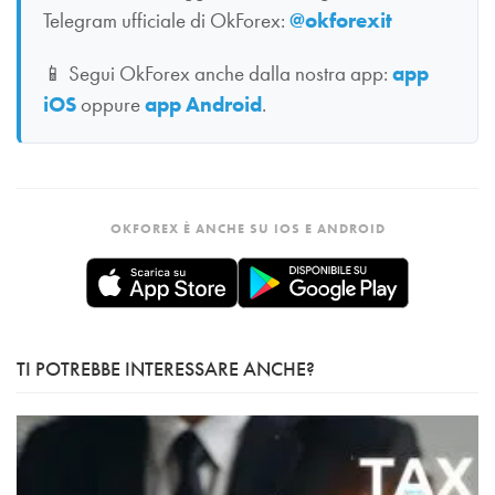
Telegram ufficiale di OkForex:
@okforexit
📱
Segui OkForex anche dalla nostra app:
app
iOS
oppure
app Android
.
OKFOREX È ANCHE SU IOS E ANDROID
TI POTREBBE INTERESSARE ANCHE?