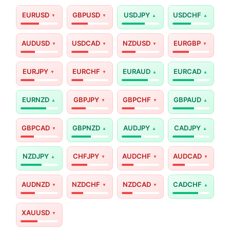
EURUSD
GBPUSD
USDJPY
USDCHF
AUDUSD
USDCAD
NZDUSD
EURGBP
EURJPY
EURCHF
EURAUD
EURCAD
EURNZD
GBPJPY
GBPCHF
GBPAUD
GBPCAD
GBPNZD
AUDJPY
CADJPY
NZDJPY
CHFJPY
AUDCHF
AUDCAD
AUDNZD
NZDCHF
NZDCAD
CADCHF
XAUUSD