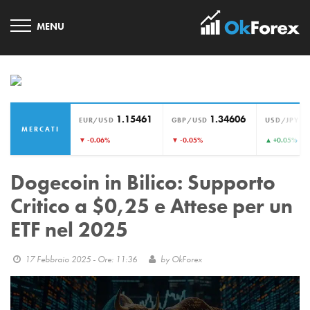
1.15461
1.34606
1
EUR/USD
GBP/USD
USD/JPY
MERCATI
›
▼ -0.06%
▼ -0.05%
▲ +0.05%
Dogecoin in Bilico: Supporto
Critico a $0,25 e Attese per un
ETF nel 2025
17 Febbraio 2025 - Ore: 11:36
by
OkForex