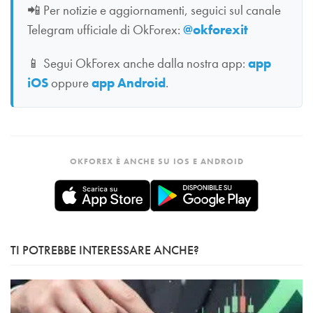
📲
Per notizie e aggiornamenti, seguici sul canale
Telegram ufficiale di OkForex:
@okforexit
📱
Segui OkForex anche dalla nostra app:
app
iOS
oppure
app Android
.
OKFOREX È ANCHE SU IOS E ANDROID
TI POTREBBE INTERESSARE ANCHE?