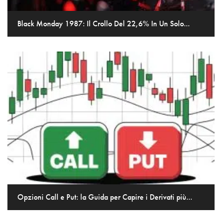
Black Monday 1987: Il Crollo Del 22,6% In Un Solo...
Opzioni Call e Put: la Guida per Capire i Derivati più...