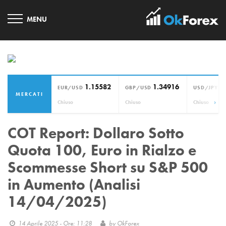
1.15582
1.34916
1
EUR/USD
GBP/USD
USD/JPY
MERCATI
›
Chiuso
Chiuso
Chiuso
COT Report: Dollaro Sotto
Quota 100, Euro in Rialzo e
Scommesse Short su S&P 500
in Aumento (Analisi
14/04/2025)
14 Aprile 2025 - Ore: 11:28
by
OkForex