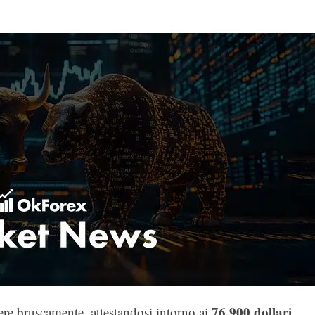
76.900 dollari
ere bruscamente, attestandosi intorno ai
,