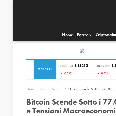
Home
Forex
Criptovalu
1.15210
1.
EUR/USD
GBP/USD
‹
MERCATI
▼ -0.03%
▼ -0.03%
Home
Notizie Mercati
Bitcoin Scende Sotto i 77.000 
Bitcoin Scende Sotto i 77.
e Tensioni Macroeconomi