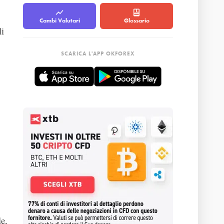
Cambi Valutari
Glossario
li
SCARICA L'APP OKFOREX
le,