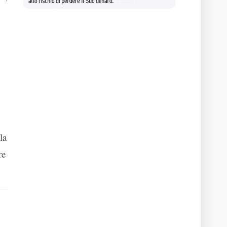
la
re