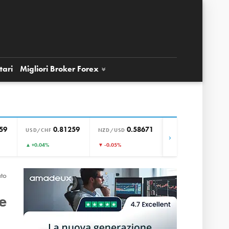
tari
Migliori Broker
Forex
59
0.81259
0.58671
0.85649
USD/CHF
NZD/USD
EUR/GBP
›
▲ +0.04%
▼ -0.05%
▼ -0.01%
ato
e