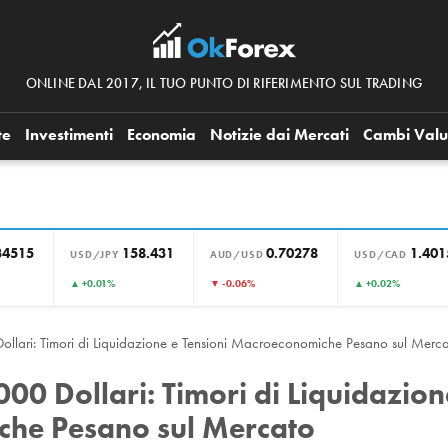
ONLINE DAL 2017, IL TUO PUNTO DI RIFERIMENTO SUL TRADING
te
Investimenti
Economia
Notizie dai Mercati
Cambi Valu
34515
158.431
0.70278
1.401
USD/JPY
AUD/USD
USD/CAD
▲ +0.01%
▼ -0.06%
▲ +0.02%
Dollari: Timori di Liquidazione e Tensioni Macroeconomiche Pesano sul Merc
000 Dollari: Timori di Liquidazion
che Pesano sul Mercato