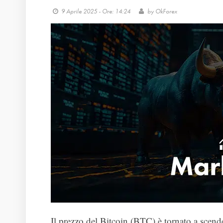
9 Aprile 2025 - Ore: 14:24
by
OkForex
Il prezzo del Bitcoin (BTC) è tornato a scend