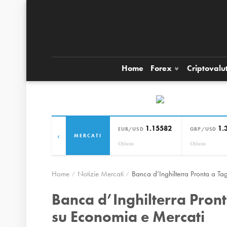
Home
Forex
Criptovalu
1.15582
1.
EUR/USD
GBP/USD
‹
MERCATI
Chiuso
Chiuso
Home
Notizie Mercati
Banca d’Inghilterra Pronta a Tag
Banca d’Inghilterra Pronta
su Economia e Mercati