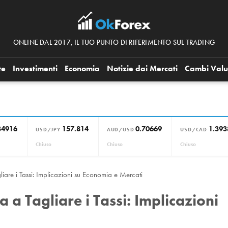
ONLINE DAL 2017, IL TUO PUNTO DI RIFERIMENTO SUL TRADING
te
Investimenti
Economia
Notizie dai Mercati
Cambi Valu
34916
157.814
0.70669
1.393
USD/JPY
AUD/USD
USD/CAD
Chiuso
Chiuso
Chiuso
liare i Tassi: Implicazioni su Economia e Mercati
 a Tagliare i Tassi: Implicazioni