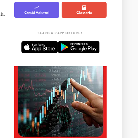
ita
Cambi Valutari
Glossario
SCARICA L'APP OKFOREX