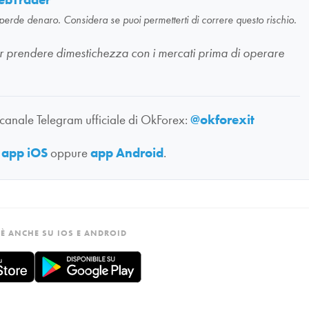
ebTrader
 perde denaro. Considera se puoi permetterti di correre questo rischio.
li per prendere dimestichezza con i mercati prima di operare
 canale Telegram ufficiale di OkForex:
@okforexit
:
app iOS
oppure
app Android
.
È ANCHE SU IOS E ANDROID