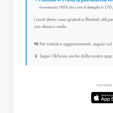
Plus500 — Prova la piattaforma W
Avvertenza: l’80% dei conti al dettaglio in CFD
I conti demo sono gratuiti e illimitati: uti
con denaro reale.
📲
Per notizie e aggiornamenti, seguici sul
📱
Segui OkForex anche dalla nostra app
OKFOREX 