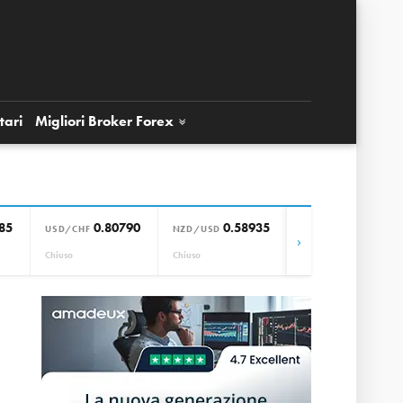
tari
Migliori Broker
Forex
85
0.80790
0.58935
0.85664
USD/CHF
NZD/USD
EUR/GBP
›
Chiuso
Chiuso
Chiuso