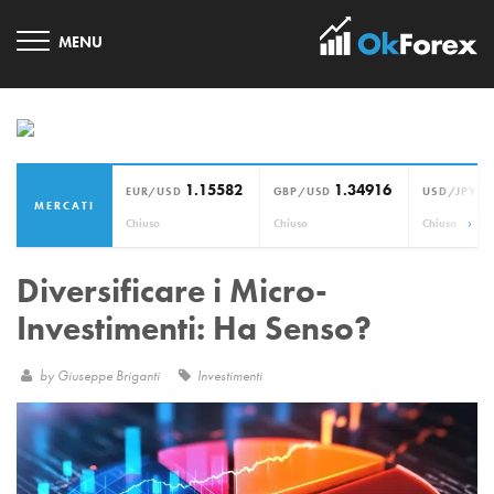
1.15582
1.34916
1
EUR/USD
GBP/USD
USD/JPY
MERCATI
›
Chiuso
Chiuso
Chiuso
Diversificare i Micro-
Investimenti: Ha Senso?
by
Giuseppe Briganti
Investimenti