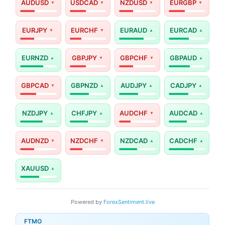
AUDUSD
USDCAD
NZDUSD
EURGBP
EURJPY
EURCHF
EURAUD
EURCAD
EURNZD
GBPJPY
GBPCHF
GBPAUD
GBPCAD
GBPNZD
AUDJPY
CADJPY
NZDJPY
CHFJPY
AUDCHF
AUDCAD
AUDNZD
NZDCHF
NZDCAD
CADCHF
XAUUSD
Powered by
ForexSentiment.live
FTMO