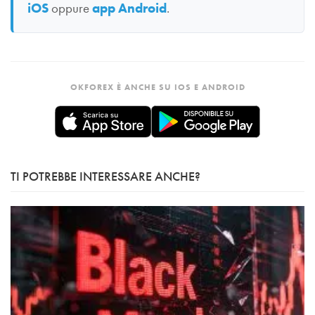
iOS
oppure
app Android
.
OKFOREX È ANCHE SU IOS E ANDROID
TI POTREBBE INTERESSARE ANCHE?