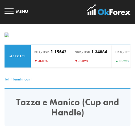
1.15542
1.34884
1
EUR/USD
GBP/USD
USD/JPY
MERCATI
›
▼ -0.03%
▼ -0.02%
▲ +0.29%
Tutti i termini con T
Tazza e Manico (Cup and
Handle)