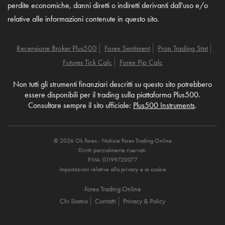
perdite economiche, danni diretti o indiretti derivanti dall'uso e/o
relative alle informazioni contenute in questo sito.
Recensione Broker Plus500
Forex Sentiment
Prop Trading Stat
Futures Tick Calc
Forex Pip Calc
Non tutti gli strumenti finanziari descritti su questo sito potrebbero
essere disponibili per il trading sulla piattaforma Plus500.
Consultare sempre il sito ufficiale:
Plus500 Instruments
.
© 2026 Ok Forex - Notizie Forex Trading Online
Diritti parzialmente riservati.
P.IVA: 01199720077
Impostazioni relative alla privacy e ai cookie
Forex Trading Online
Chi Siamo
Contatti
Privacy & Policy