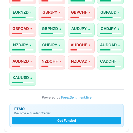
EURNZD
GBPJPY
GBPCHF
GBPAUD
GBPCAD
GBPNZD
AUDJPY
CADJPY
NZDJPY
CHFJPY
AUDCHF
AUDCAD
AUDNZD
NZDCHF
NZDCAD
CADCHF
XAUUSD
Powered by
ForexSentiment.live
FTMO
Become a Funded Trader
Get Funded