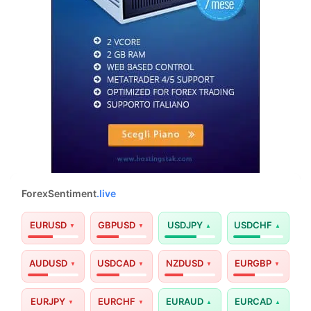
ForexSentiment
.live
EURUSD
GBPUSD
USDJPY
USDCHF
AUDUSD
USDCAD
NZDUSD
EURGBP
EURJPY
EURCHF
EURAUD
EURCAD