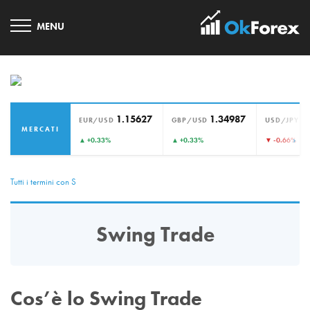
1.15627
1.34987
1
EUR/USD
GBP/USD
USD/JPY
MERCATI
›
▲ +0.33%
▲ +0.33%
▼ -0.66%
Tutti i termini con S
Swing Trade
Cos’è lo Swing Trade