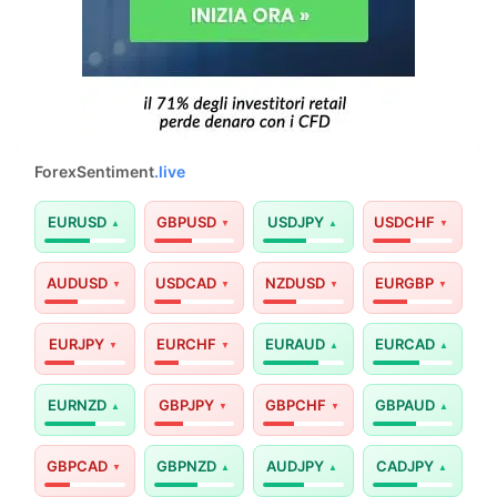
ForexSentiment
.live
EURUSD
GBPUSD
USDJPY
USDCHF
AUDUSD
USDCAD
NZDUSD
EURGBP
EURJPY
EURCHF
EURAUD
EURCAD
EURNZD
GBPJPY
GBPCHF
GBPAUD
GBPCAD
GBPNZD
AUDJPY
CADJPY