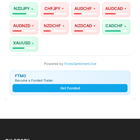
NZDJPY
CHFJPY
AUDCHF
AUDCAD
AUDNZD
NZDCHF
NZDCAD
CADCHF
XAUUSD
Powered by
ForexSentiment.live
FTMO
Become a Funded Trader
Get Funded