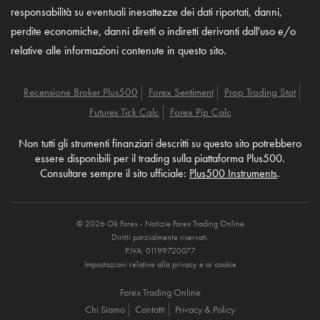
responsabilità su eventuali inesattezze dei dati riportati, danni,
perdite economiche, danni diretti o indiretti derivanti dall'uso e/o
relative alle informazioni contenute in questo sito.
Recensione Broker Plus500
Forex Sentiment
Prop Trading Stat
Futures Tick Calc
Forex Pip Calc
Non tutti gli strumenti finanziari descritti su questo sito potrebbero
essere disponibili per il trading sulla piattaforma Plus500.
Consultare sempre il sito ufficiale:
Plus500 Instruments
.
© 2026 Ok Forex - Notizie Forex Trading Online
Diritti parzialmente riservati.
P.IVA: 01199720077
Impostazioni relative alla privacy e ai cookie
Forex Trading Online
Chi Siamo
Contatti
Privacy & Policy