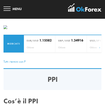
1.15582
1.34916
1
EUR/USD
GBP/USD
USD/JPY
MERCATI
›
Chiuso
Chiuso
Chiuso
Tutti i termini con P
PPI
Cos’è il PPI