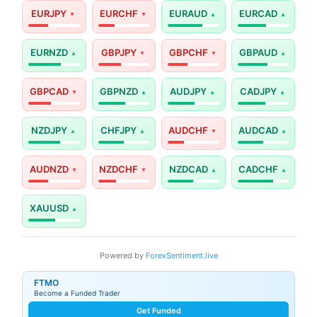
EURJPY
EURCHF
EURAUD
EURCAD
EURNZD
GBPJPY
GBPCHF
GBPAUD
GBPCAD
GBPNZD
AUDJPY
CADJPY
NZDJPY
CHFJPY
AUDCHF
AUDCAD
AUDNZD
NZDCHF
NZDCAD
CADCHF
XAUUSD
Powered by
ForexSentiment.live
FTMO
Become a Funded Trader
Get Funded