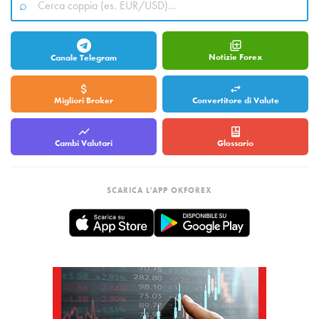
Notizie Forex
Canale Telegram
Migliori Broker
Convertitore di Valute
Cambi Valutari
Glossario
SCARICA L'APP OKFOREX