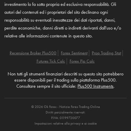
investimento lo fa sotto propria ed esclusiva responsabilità. Gli
autori del contenuti ed i proprietari del sito declinano ogni
responsabilità su eventuali inesattezze dei dati riportati, danni,
perdite economiche, danni diretti o indiretti derivanti dall'uso e/o
relative alle informazioni contenute in questo sito.
Recensione Broker Plus500
Forex Sentiment
Prop Trading Stat
Futures Tick Calc
Forex Pip Calc
Non tutti gli strumenti finanziari descritti su questo sito potrebbero
essere disponibili per il trading sulla piattaforma Plus500.
Consultare sempre il sito ufficiale:
Plus500 Instruments
.
© 2026 Ok Forex - Notizie Forex Trading Online
Diritti parzialmente riservati.
P.IVA: 01199720077
Impostazioni relative alla privacy e ai cookie