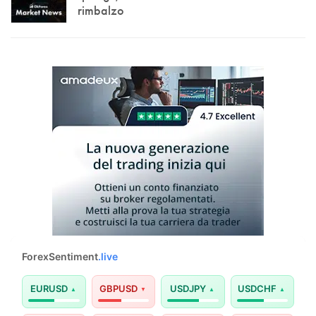
rimbalzo
ForexSentiment
.live
EURUSD
GBPUSD
USDJPY
USDCHF