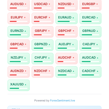
AUDUSD
USDCAD
NZDUSD
EURGBP
EURJPY
EURCHF
EURAUD
EURCAD
EURNZD
GBPJPY
GBPCHF
GBPAUD
GBPCAD
GBPNZD
AUDJPY
CADJPY
NZDJPY
CHFJPY
AUDCHF
AUDCAD
AUDNZD
NZDCHF
NZDCAD
CADCHF
XAUUSD
Powered by
ForexSentiment.live