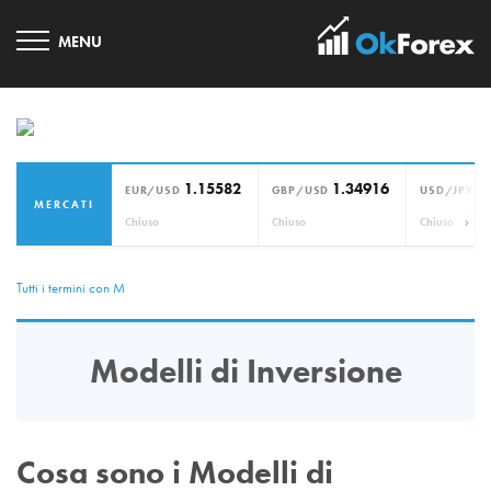
1.15582
1.34916
1
EUR/USD
GBP/USD
USD/JPY
MERCATI
›
Chiuso
Chiuso
Chiuso
Tutti i termini con M
Modelli di Inversione
Cosa sono i Modelli di