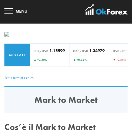
1.15599
1.34979
1
EUR/USD
GBP/USD
USD/JPY
MERCATI
›
▲ +0.30%
▲ +0.32%
▼ -0.56%
Tutti i termini con M
Mark to Market
Cos’è il Mark to Market