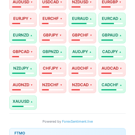
AUDUSD
USDCAD
NZDUSD
EURGBP
EURJPY
EURCHF
EURAUD
EURCAD
EURNZD
GBPJPY
GBPCHF
GBPAUD
GBPCAD
GBPNZD
AUDJPY
CADJPY
NZDJPY
CHFJPY
AUDCHF
AUDCAD
AUDNZD
NZDCHF
NZDCAD
CADCHF
XAUUSD
Powered by
ForexSentiment.live
FTMO