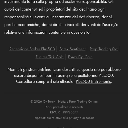
investimento lo fa sotto propria ed esclusiva responsabilità. Gli
autori del contenuti ed i proprietari del sito declinano ogni
responsabilità su eventuali inesattezze dei dati riportati, danni,
perdite economiche, danni diretti o indiretti derivanti dall'uso e/o
relative alle informazioni contenute in questo sito.
Recensione Broker Plus500
Forex Sentiment
Prop Trading Stat
Futures Tick Calc
Forex Pip Calc
Non tutti gli strumenti finanziari descritti su questo sito potrebbero
essere disponibili per il trading sulla piattaforma Plus500.
Consultare sempre il sito ufficiale:
Plus500 Instruments
.
© 2026 Ok Forex - Notizie Forex Trading Online
Diritti parzialmente riservati.
P.IVA: 01199720077
Impostazioni relative alla privacy e ai cookie