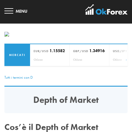
1.15582
1.34916
1
EUR/USD
GBP/USD
USD/JPY
MERCATI
›
Chiuso
Chiuso
Chiuso
Tutti i termini con D
Depth of Market
Cos’è il Depth of Market