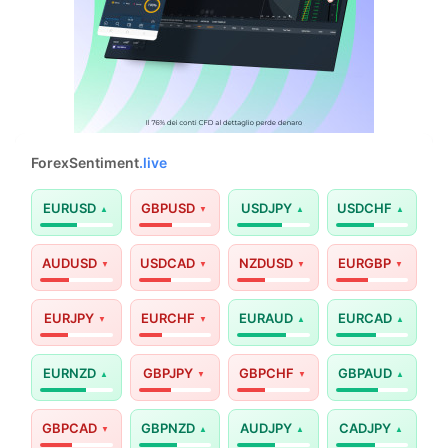
ForexSentiment
.live
EURUSD
GBPUSD
USDJPY
USDCHF
AUDUSD
USDCAD
NZDUSD
EURGBP
EURJPY
EURCHF
EURAUD
EURCAD
EURNZD
GBPJPY
GBPCHF
GBPAUD
GBPCAD
GBPNZD
AUDJPY
CADJPY