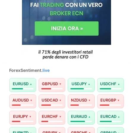
ForexSentiment
.live
EURUSD
GBPUSD
USDJPY
USDCHF
AUDUSD
USDCAD
NZDUSD
EURGBP
EURJPY
EURCHF
EURAUD
EURCAD
EURNZD
GBPJPY
GBPCHF
GBPAUD