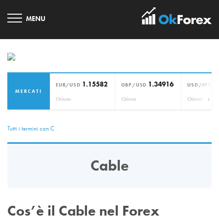
1.15582
1.34916
1
EUR/USD
GBP/USD
USD/JPY
MERCATI
›
Chiuso
Chiuso
Chiuso
Tutti i termini con C
Cable
Cos’è il Cable nel Forex