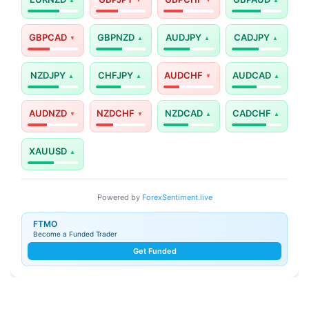
GBPCAD
GBPNZD
AUDJPY
CADJPY
NZDJPY
CHFJPY
AUDCHF
AUDCAD
AUDNZD
NZDCHF
NZDCAD
CADCHF
XAUUSD
Powered by
ForexSentiment.live
FTMO
Become a Funded Trader
Get Funded