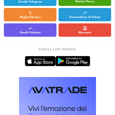
Notizie Forex
Canale Telegram
Migliori Broker
Convertitore di Valute
Cambi Valutari
Glossario
SCARICA L'APP OKFOREX