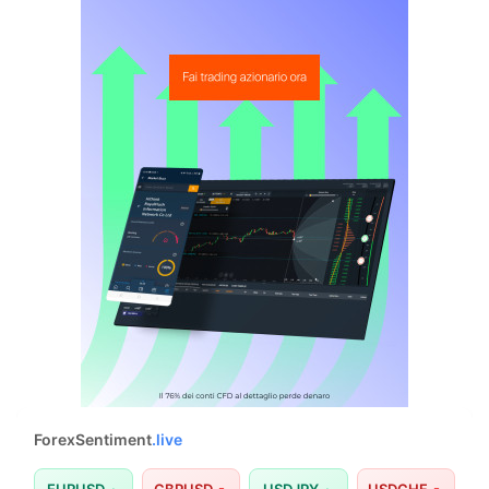
ForexSentiment
.live
EURUSD
GBPUSD
USDJPY
USDCHF