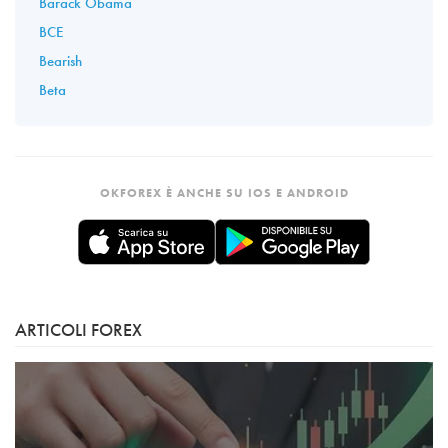
Barack Obama
BCE
Bearish
Beta
OKFOREX È ANCHE SU IOS E ANDROID
ARTICOLI FOREX