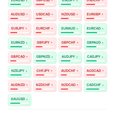
AUDUSD
USDCAD
NZDUSD
EURGBP
EURJPY
EURCHF
EURAUD
EURCAD
EURNZD
GBPJPY
GBPCHF
GBPAUD
GBPCAD
GBPNZD
AUDJPY
CADJPY
NZDJPY
CHFJPY
AUDCHF
AUDCAD
AUDNZD
NZDCHF
NZDCAD
CADCHF
XAUUSD