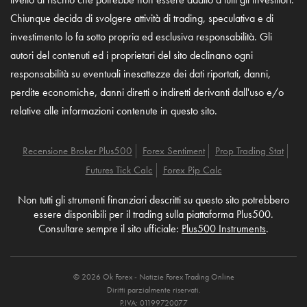
Chiunque decida di svolgere attività di trading, speculativa e di
investimento lo fa sotto propria ed esclusiva responsabilità. Gli
autori del contenuti ed i proprietari del sito declinano ogni
responsabilità su eventuali inesattezze dei dati riportati, danni,
perdite economiche, danni diretti o indiretti derivanti dall'uso e/o
relative alle informazioni contenute in questo sito.
Recensione Broker Plus500
Forex Sentiment
Prop Trading Stat
Futures Tick Calc
Forex Pip Calc
Non tutti gli strumenti finanziari descritti su questo sito potrebbero
essere disponibili per il trading sulla piattaforma Plus500.
Consultare sempre il sito ufficiale:
Plus500 Instruments
.
© 2026 Ok Forex - Notizie Forex Trading Online
Diritti parzialmente riservati.
P.IVA: 01199720077