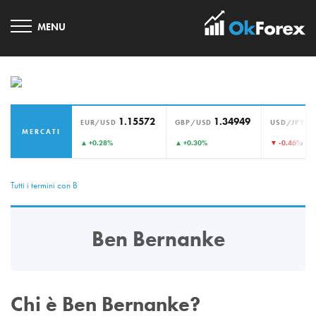
1.15572
1.34949
1
EUR/USD
GBP/USD
USD/JPY
MERCATI
›
▲ +0.28%
▲ +0.30%
▼ -0.46%
Tutti i termini con B
Ben Bernanke
Chi è Ben Bernanke?