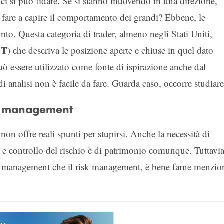
 ci si può fidare. Se si stanno muovendo in una direzione,
 fare a capire il comportamento dei grandi? Ebbene, le
nto. Questa categoria di trader, almeno negli Stati Uniti,
OT
) che descriva le posizione aperte e chiuse in quel dato
essere utilizzato come fonte di ispirazione anche dal
i analisi non è facile da fare. Guarda caso, occorre studiare
k management
n offre reali spunti per stupirsi. Anche la necessità di
e e controllo del rischio è di patrimonio comunque. Tuttavia
ey management che il risk management, è bene farne menzio