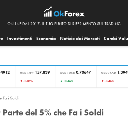
ONLINE DAL 2017, IL TUO PUNTO DI RIFERIMENTO SUL TRADING
te
Investimenti
Economia
Notizie dai Mercati
Cambi Valu
34912
157.839
0.70647
1.394
USD/JPY
AUD/USD
USD/CAD
▼ -0.37%
▲ +0.46%
▼ -0.46%
e Fa i Soldi
 Parte del 5% che Fa i Soldi