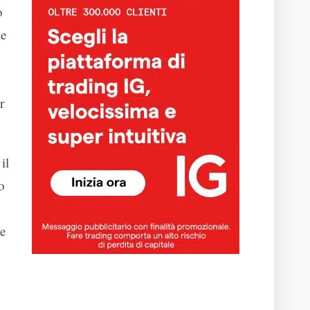
o
e
r
 il
o
le