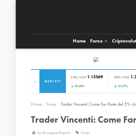
Home
Forex
Criptovalu
1.15569
1.
EUR/USD
GBP/USD
‹
MERCATI
▲ +0.28%
▲ +0.27%
Home
Forex
Trader Vincenti: Come Far Parte del 5% ch
Trader Vincenti: Come Far
by
Giuseppe Briganti
Forex