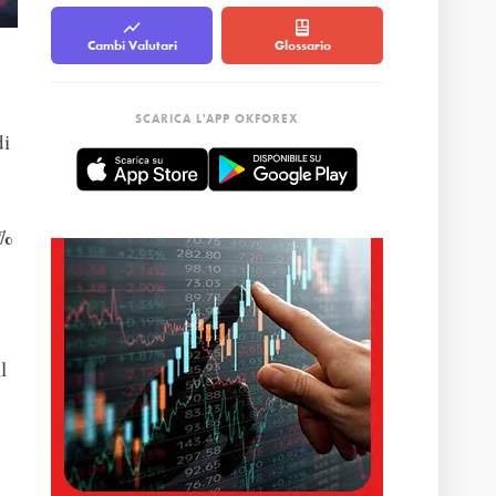
Cambi Valutari
Glossario
SCARICA L'APP OKFOREX
di
5%
l