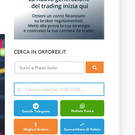
CERCA IN OKFOREX.IT
Notizie Forex
Canale Telegram
Migliori Broker
Convertitore di Valute