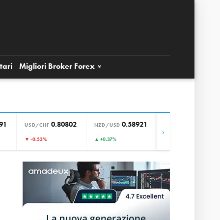
tari
Migliori Broker
Forex
91
0.80802
0.58921
0.85663
USD/CHF
NZD/USD
EUR/GBP
›
▼ -0.53%
▲ +0.37%
▲ +0.01%