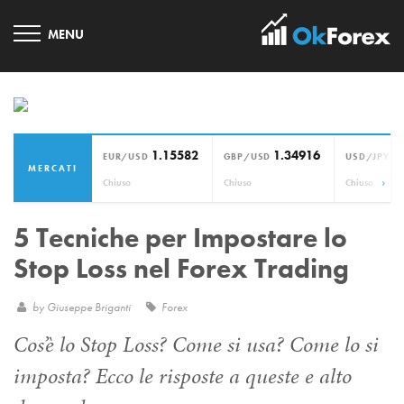
1.15582
1.34916
1
EUR/USD
GBP/USD
USD/JPY
MERCATI
›
Chiuso
Chiuso
Chiuso
5 Tecniche per Impostare lo
Stop Loss nel Forex Trading
by
Giuseppe Briganti
Forex
Cos’è lo Stop Loss? Come si usa? Come lo si
imposta? Ecco le risposte a queste e alto