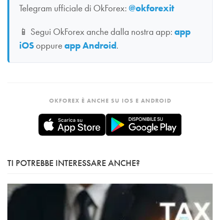
Telegram ufficiale di OkForex:
@okforexit
📱
Segui OkForex anche dalla nostra app:
app
iOS
oppure
app Android
.
OKFOREX È ANCHE SU IOS E ANDROID
TI POTREBBE INTERESSARE ANCHE?