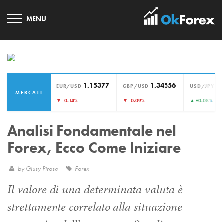
1.15377
1.34556
1
EUR/USD
GBP/USD
USD/JPY
MERCATI
›
▼ -0.14%
▼ -0.09%
▲ +0.08%
Analisi Fondamentale nel
Forex, Ecco Come Iniziare
by
Giusy Pirosa
Forex
Il valore di una determinata valuta è
strettamente correlato alla situazione