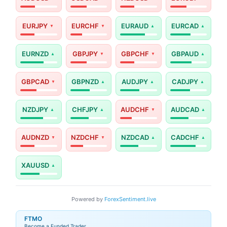
EURJPY
EURCHF
EURAUD
EURCAD
EURNZD
GBPJPY
GBPCHF
GBPAUD
GBPCAD
GBPNZD
AUDJPY
CADJPY
NZDJPY
CHFJPY
AUDCHF
AUDCAD
AUDNZD
NZDCHF
NZDCAD
CADCHF
XAUUSD
Powered by
ForexSentiment.live
FTMO
Become a Funded Trader