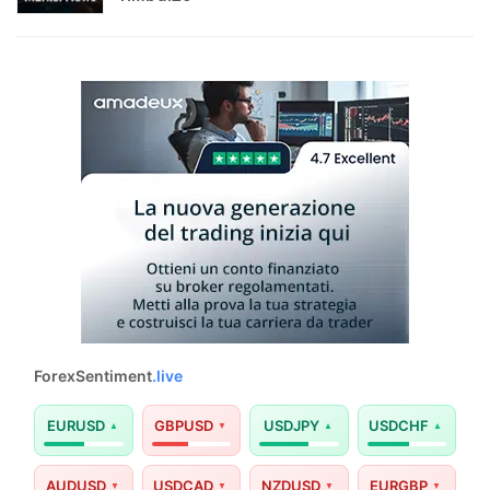
ForexSentiment
.live
EURUSD
GBPUSD
USDJPY
USDCHF
AUDUSD
USDCAD
NZDUSD
EURGBP