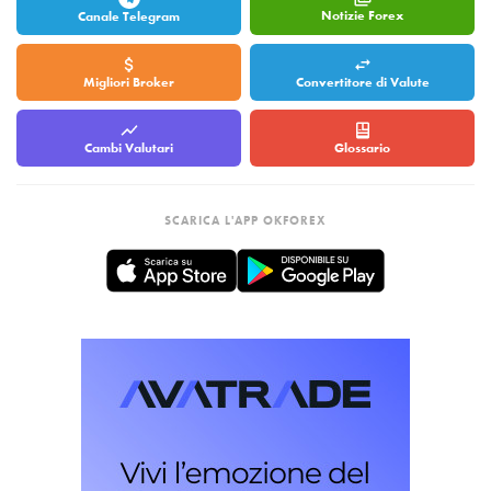
Notizie Forex
Canale Telegram
Migliori Broker
Convertitore di Valute
Cambi Valutari
Glossario
SCARICA L'APP OKFOREX