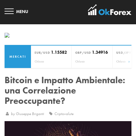
1.15582
1.34916
1
EUR/USD
GBP/USD
USD/JPY
MERCATI
›
Chiuso
Chiuso
Chiuso
Bitcoin e Impatto Ambientale:
una Correlazione
Preoccupante?
by
Giuseppe Briganti
Criptovalute