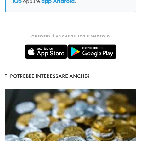
iOS
oppure
app Android
.
OKFOREX È ANCHE SU IOS E ANDROID
TI POTREBBE INTERESSARE ANCHE?