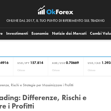
ONLINE DAL 2017, IL TUO PUNTO DI RIFERIMENTO SUL TRADING
te
Investimenti
Economia
Notizie dai Mercati
Cambi Valu
34916
157.814
0.70669
1.393
USD/JPY
AUD/USD
USD/CAD
Chiuso
Chiuso
Chiuso
erenze, Rischi e Strategie per Massimizzare i Profitti
rading: Differenze, Rischi e
 i Profitti