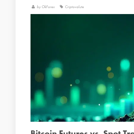
by
OkForex
Criptovalute
Bitcoin Futures vs. Spot T