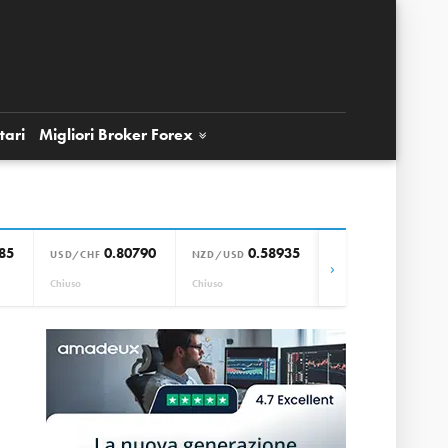
tari
Migliori Broker
Forex
85
0.80790
0.58935
0.85664
USD/CHF
NZD/USD
EUR/GBP
›
Chiuso
Chiuso
Chiuso