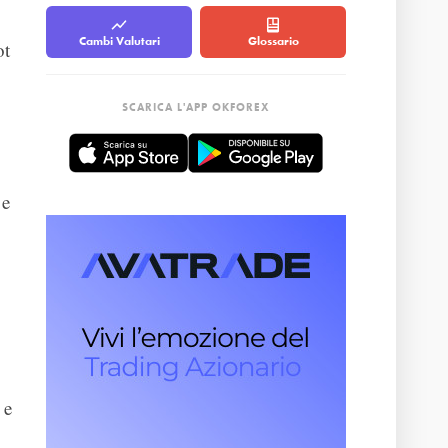
Cambi Valutari
Glossario
ot
SCARICA L'APP OKFOREX
 e
 e