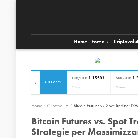
Home
Forex
Criptovalu
1.15582
1.
EUR/USD
GBP/USD
‹
MERCATI
Chiuso
Chiuso
Home
Criptovalute
Bitcoin Futures vs. Spot Trading: Diff
Bitcoin Futures vs. Spot T
Strategie per Massimizzare