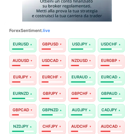
ForexSentiment
.live
EURUSD
GBPUSD
USDJPY
USDCHF
AUDUSD
USDCAD
NZDUSD
EURGBP
EURJPY
EURCHF
EURAUD
EURCAD
EURNZD
GBPJPY
GBPCHF
GBPAUD
GBPCAD
GBPNZD
AUDJPY
CADJPY
NZDJPY
CHFJPY
AUDCHF
AUDCAD