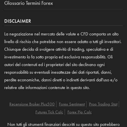
Glossario Termini Forex
DISCLAIMER
La negoziazione nel mercato delle valute e CFD comporta un alto
livello di rischio che potrebbe non essere adatto a tutti gli investitori.
Chiunque decida di svolgere attività di trading, speculativa e di
investimento lo fa sotto propria ed esclusiva responsabilità. Gli
autori del contenuti ed i proprietari del sito declinano ogni
responsabilità su eventuali inesattezze dei dati riportati, danni,
perdite economiche, danni diretti o indiretti derivanti dall'uso e/o
relative alle informazioni contenute in questo sito.
Recensione Broker Plus500
Forex Sentiment
Prop Trading Stat
Futures Tick Calc
Forex Pip Calc
Non tutti gli strumenti finanziari descritti su questo sito potrebbero