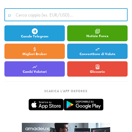
Notizie Forex
Canale Telegram
Migliori Broker
Convertitore di Valute
Cambi Valutari
Glossario
SCARICA L'APP OKFOREX