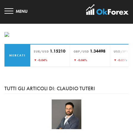
1.15210
1.34498
1
EUR/USD
GBP/USD
USD/JPY
MERCATI
›
▼ -0.04%
▼ -0.04%
▼ -0.05%
TUTTI GLI ARTICOLI DI: CLAUDIO TUTERI