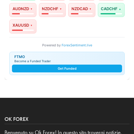
AUDNZD
NZDCHF
NZDCAD
CADCHF
XAUUSD
Powered by
ForexSentiment.live
FTMO
Become a Funded Trader
Get Funded
OK FOREX
Benvenuto su Ok Forex! In questo sito troverai notizie,