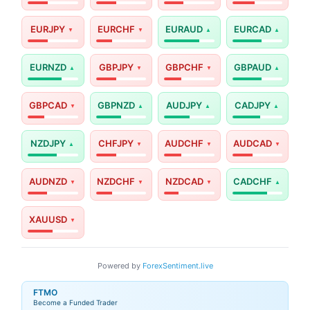
EURJPY
EURCHF
EURAUD
EURCAD
EURNZD
GBPJPY
GBPCHF
GBPAUD
GBPCAD
GBPNZD
AUDJPY
CADJPY
NZDJPY
CHFJPY
AUDCHF
AUDCAD
AUDNZD
NZDCHF
NZDCAD
CADCHF
XAUUSD
Powered by
ForexSentiment.live
FTMO
Become a Funded Trader