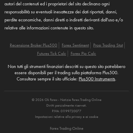
autori del contenuti ed i proprietari del sito declinano ogni
responsabilità su eventuali inesattezze dei dati riportati, danni,
perdite economiche, danni diretti o indiretti derivanti dall'uso e/o
relative alle informazioni contenute in questo sito.
Recensione Broker Plus500
Forex Sentiment
Prop Trading Stat
Futures Tick Calc
Forex Pip Calc
Non tutti gli strumenti finanziari descritti su questo sito potrebbero
essere disponibili per il trading sulla piattaforma Plus500.
Consultare sempre il sito ufficiale:
Plus500 Instruments
.
© 2026 Ok Forex - Notizie Forex Trading Online
Diritti parzialmente riservati.
P.IVA: 01199720077
Impostazioni relative alla privacy e ai cookie
Forex Trading Online