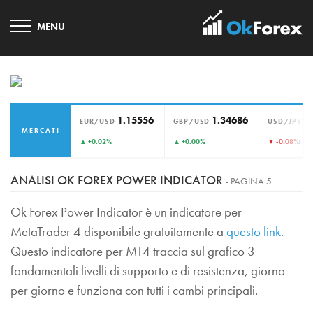
1.15556
1.34686
1
EUR/USD
GBP/USD
USD/JPY
MERCATI
›
▲ +0.02%
▲ +0.00%
▼ -0.08%
ANALISI OK FOREX POWER INDICATOR
- PAGINA 5
Ok Forex Power Indicator è un indicatore per
MetaTrader 4 disponibile gratuitamente a
questo link.
Questo indicatore per MT4 traccia sul grafico 3
fondamentali livelli di supporto e di resistenza, giorno
per giorno e funziona con tutti i cambi principali.