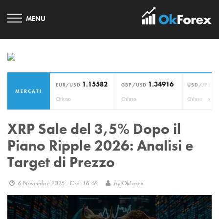
1.15582
1.34916
1
EUR/USD
GBP/USD
USD/JPY
MERCATI
›
Chiuso
Chiuso
Chiuso
XRP Sale del 3,5% Dopo il
Piano Ripple 2026: Analisi e
Target di Prezzo
6 Novembre 2025 - Ore: 16:46
by
OkForex