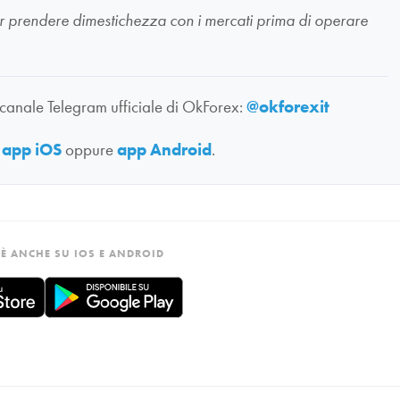
li per prendere dimestichezza con i mercati prima di operare
 canale Telegram ufficiale di OkForex:
@okforexit
:
app iOS
oppure
app Android
.
È ANCHE SU IOS E ANDROID