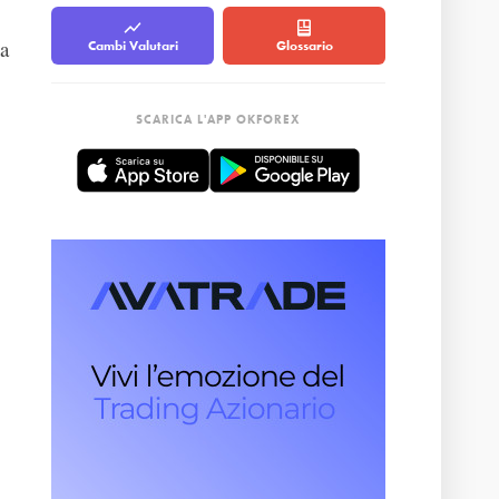
sa
Cambi Valutari
Glossario
SCARICA L'APP OKFOREX