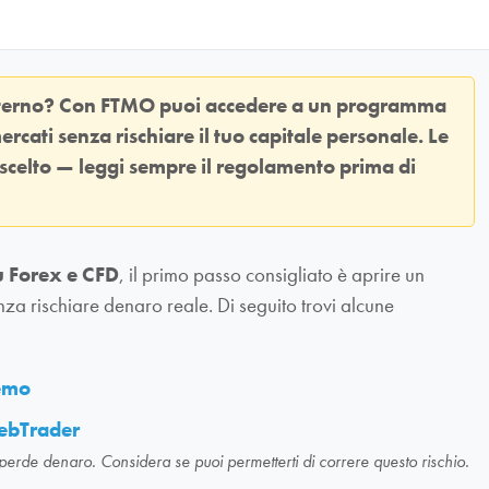
sterno? Con
FTMO
puoi accedere a un programma
ercati senza rischiare il tuo capitale personale. Le
 scelto — leggi sempre il regolamento prima di
u Forex e CFD
, il primo passo consigliato è aprire un
nza rischiare denaro reale. Di seguito trovi alcune
demo
ebTrader
 perde denaro. Considera se puoi permetterti di correre questo rischio.