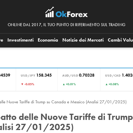
ONLINE DAL 2017, IL TUO PUNTO DI RIFERIMENTO SUL TRADING
te
Investimenti
Economia
Notizie dai Mercati
Cambi Valu
34539
158.345
0.70328
1.402
USD/JPY
AUD/USD
USD/CAD
▼ -0.05%
▲ +0.01%
▲ +0.08%
elle Nuove Tariffe di Trump su Canada e Messico (Analisi 27/01/2025)
atto delle Nuove Tariffe di Trump
alisi 27/01/2025)