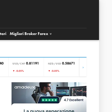
tari
Migliori Broker
Forex
40
0.81191
0.58671
0.85649
USD/CHF
NZD/USD
EUR/GBP
›
▼ -0.05%
▼ -0.05%
▼ -0.01%