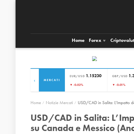
Home
Forex
Criptovalu
1.15230
1.
EUR/USD
GBP/USD
‹
MERCATI
▼ -0.02%
▼ -0.01%
Home
Notizie Mercati
USD/CAD in Salita: L’Impatto d
USD/CAD in Salita: L’Imp
su Canada e Messico (An