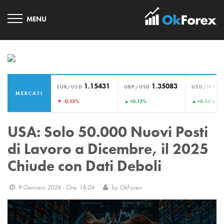
1.15431
1.35083
1
EUR/USD
GBP/USD
USD/JPY
MERCATI
›
▼ -0.13%
▲ +0.12%
▲ +0.94%
USA: Solo 50.000 Nuovi Posti
di Lavoro a Dicembre, il 2025
Chiude con Dati Deboli
9 Gennaio 2026 - Ore: 16:04
by
OkForex