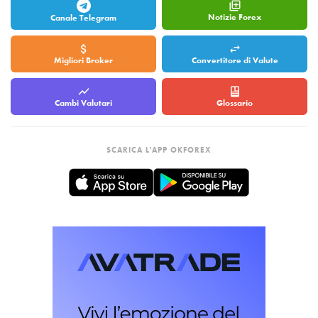
Notizie Forex
Canale Telegram
Migliori Broker
Convertitore di Valute
Cambi Valutari
Glossario
SCARICA L'APP OKFOREX