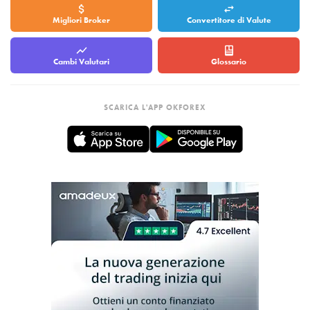
Migliori Broker
Convertitore di Valute
Cambi Valutari
Glossario
SCARICA L'APP OKFOREX