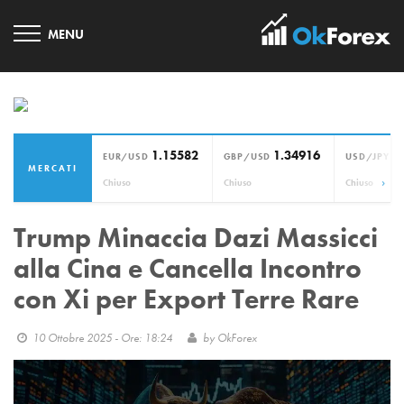
1.15582
1.34916
1
EUR/USD
GBP/USD
USD/JPY
MERCATI
›
Chiuso
Chiuso
Chiuso
Trump Minaccia Dazi Massicci
alla Cina e Cancella Incontro
con Xi per Export Terre Rare
10 Ottobre 2025 - Ore: 18:24
by
OkForex