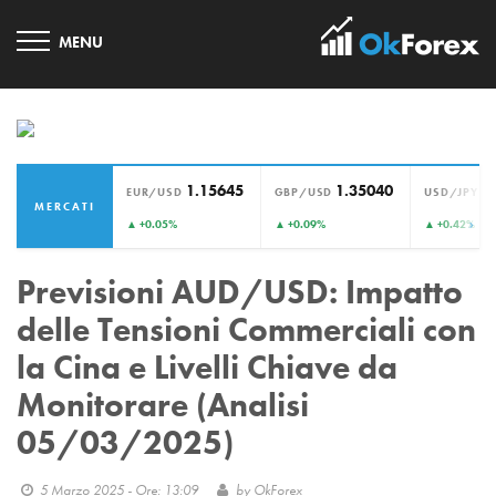
1.15645
1.35040
1
EUR/USD
GBP/USD
USD/JPY
MERCATI
›
▲ +0.05%
▲ +0.09%
▲ +0.42%
Previsioni AUD/USD: Impatto
delle Tensioni Commerciali con
la Cina e Livelli Chiave da
Monitorare (Analisi
05/03/2025)
5 Marzo 2025 - Ore: 13:09
by
OkForex