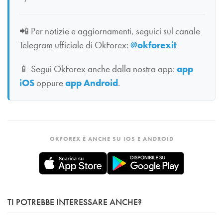
📲
Per notizie e aggiornamenti, seguici sul canale
Telegram ufficiale di OkForex:
@okforexit
📱
Segui OkForex anche dalla nostra app:
app
iOS
oppure
app Android
.
OKFOREX È ANCHE SU IOS E ANDROID
TI POTREBBE INTERESSARE ANCHE?