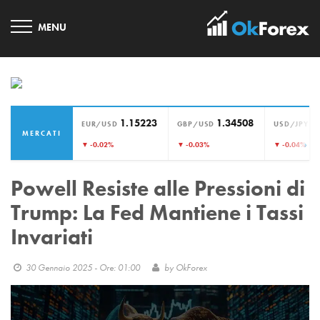
1.15223
1.34508
1
EUR/USD
GBP/USD
USD/JPY
MERCATI
›
▼ -0.02%
▼ -0.03%
▼ -0.04%
Powell Resiste alle Pressioni di
Trump: La Fed Mantiene i Tassi
Invariati
30 Gennaio 2025 - Ore: 01:00
by
OkForex