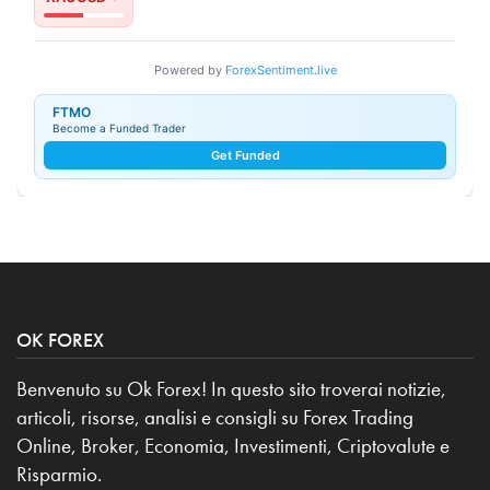
Powered by
ForexSentiment.live
FTMO
Become a Funded Trader
Get Funded
OK FOREX
Benvenuto su Ok Forex! In questo sito troverai notizie,
articoli, risorse, analisi e consigli su Forex Trading
Online, Broker, Economia, Investimenti, Criptovalute e
Risparmio.