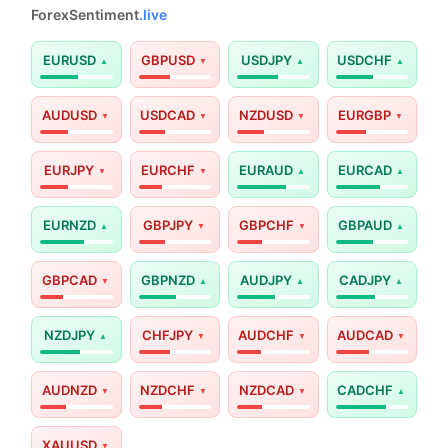
ForexSentiment
.live
EURUSD
GBPUSD
USDJPY
USDCHF
AUDUSD
USDCAD
NZDUSD
EURGBP
EURJPY
EURCHF
EURAUD
EURCAD
EURNZD
GBPJPY
GBPCHF
GBPAUD
GBPCAD
GBPNZD
AUDJPY
CADJPY
NZDJPY
CHFJPY
AUDCHF
AUDCAD
AUDNZD
NZDCHF
NZDCAD
CADCHF
XAUUSD