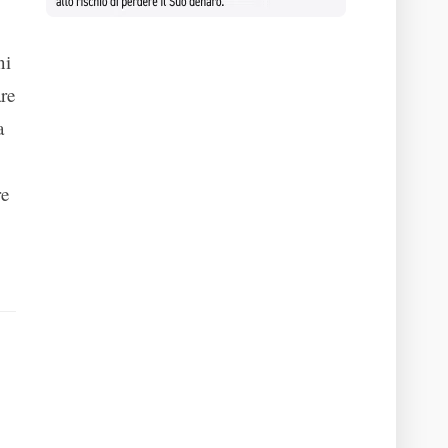
ni
re
a
re