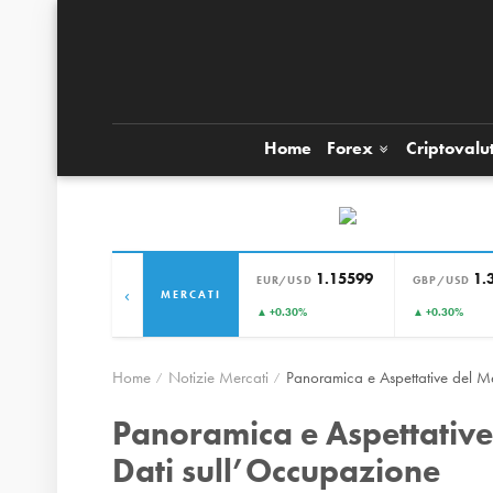
Home
Forex
Criptovalu
1.15599
1.
EUR/USD
GBP/USD
‹
MERCATI
▲ +0.30%
▲ +0.30%
Home
Notizie Mercati
Panoramica e Aspettative del M
Panoramica e Aspettative
Dati sull’Occupazione