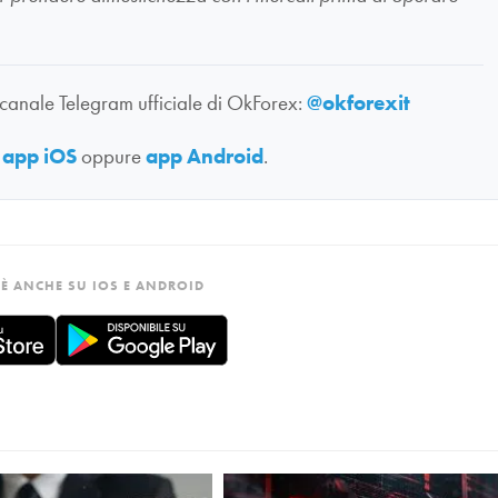
 canale Telegram ufficiale di OkForex:
@okforexit
:
app iOS
oppure
app Android
.
È ANCHE SU IOS E ANDROID