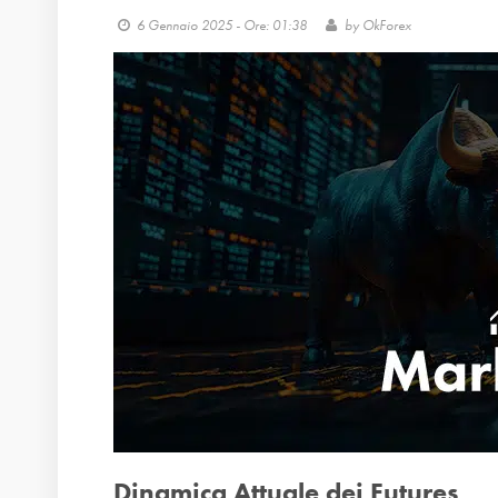
6 Gennaio 2025 - Ore: 01:38
by
OkForex
Dinamica Attuale dei Futures