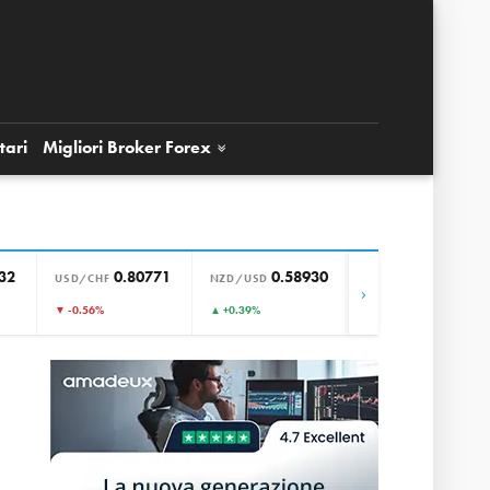
tari
Migliori Broker
Forex
32
0.80771
0.58930
0.85656
USD/CHF
NZD/USD
EUR/GBP
›
▼ -0.56%
▲ +0.39%
▼ +0.00%