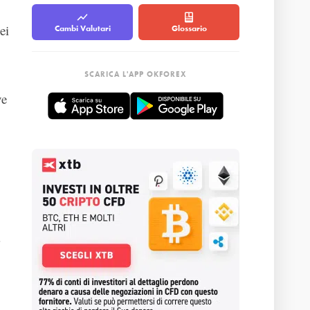
ei
Cambi Valutari
Glossario
SCARICA L'APP OKFOREX
ve