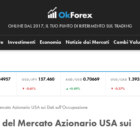
ONLINE DAL 2017, IL TUO PUNTO DI RIFERIMENTO SUL TRADING
te
Investimenti
Economia
Notizie dai Mercati
Cambi Valu
34957
157.460
0.70669
1.393
USD/JPY
AUD/USD
USD/CAD
▼ -0.61%
▲ +0.49%
▼ -0.57%
ercato Azionario USA sui Dati sull’Occupazione
 del Mercato Azionario USA sui