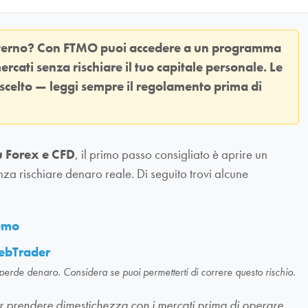
sterno? Con
FTMO
puoi accedere a un programma
ercati senza rischiare il tuo capitale personale. Le
 scelto — leggi sempre il regolamento prima di
u Forex e CFD
, il primo passo consigliato è aprire un
nza rischiare denaro reale. Di seguito trovi alcune
demo
ebTrader
 perde denaro. Considera se puoi permetterti di correre questo rischio.
li per prendere dimestichezza con i mercati prima di operare