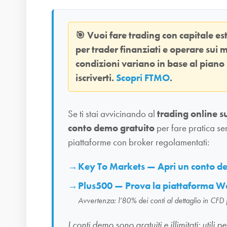
🎯
Vuoi fare trading con capitale e
per trader finanziati e operare sui m
condizioni variano in base al piano
iscriverti.
Scopri FTMO
.
Se ti stai avvicinando al
trading online s
conto demo gratuito
per fare pratica se
piattaforme con broker regolamentati:
Key To Markets — Apri un conto 
Plus500 — Prova la piattaforma W
Avvertenza: l’80% dei conti al dettaglio in CFD
I conti demo sono gratuiti e illimitati: uti