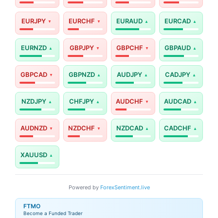
EURJPY
EURCHF
EURAUD
EURCAD
EURNZD
GBPJPY
GBPCHF
GBPAUD
GBPCAD
GBPNZD
AUDJPY
CADJPY
NZDJPY
CHFJPY
AUDCHF
AUDCAD
AUDNZD
NZDCHF
NZDCAD
CADCHF
XAUUSD
Powered by
ForexSentiment.live
FTMO
Become a Funded Trader