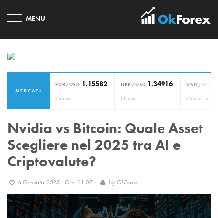
1.15582
1.34916
1
EUR/USD
GBP/USD
USD/JPY
MERCATI
›
Chiuso
Chiuso
Chiuso
Nvidia vs Bitcoin: Quale Asset
Scegliere nel 2025 tra AI e
Criptovalute?
6 Gennaio 2025 - Ore: 11:07
by
OkForex