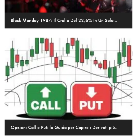
Black Monday 1987: Il Crollo Del 22,6% In Un Solo...
Opzioni Call e Put: la Guida per Capire i Derivati più...