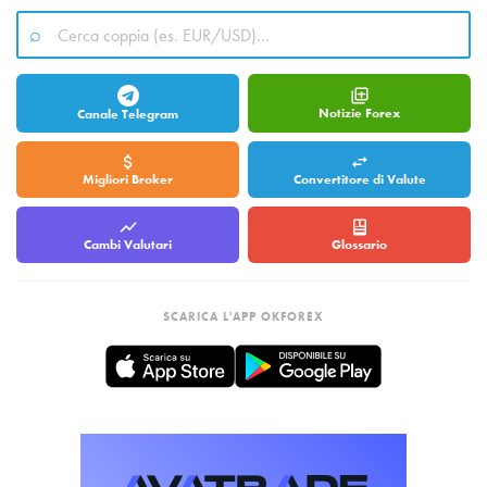
Notizie Forex
Canale Telegram
Migliori Broker
Convertitore di Valute
Cambi Valutari
Glossario
SCARICA L'APP OKFOREX