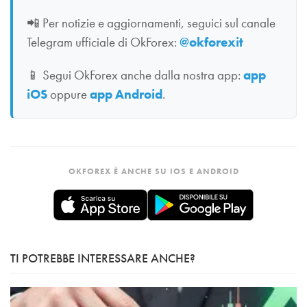
📲
Per notizie e aggiornamenti, seguici sul canale
Telegram ufficiale di OkForex:
@okforexit
📱
Segui OkForex anche dalla nostra app:
app
iOS
oppure
app Android
.
OKFOREX È ANCHE SU IOS E ANDROID
TI POTREBBE INTERESSARE ANCHE?