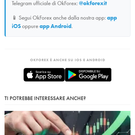
Telegram ufficiale di OkForex:
@okforexit
📱
Segui OkForex anche dalla nostra app:
app
iOS
oppure
app Android
.
OKFOREX È ANCHE SU IOS E ANDROID
TI POTREBBE INTERESSARE ANCHE?