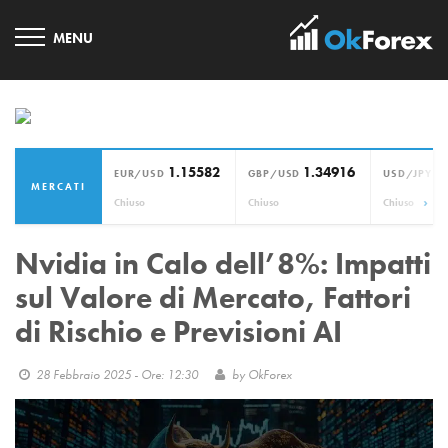
1.15582
1.34916
1
EUR/USD
GBP/USD
USD/JPY
MERCATI
›
Chiuso
Chiuso
Chiuso
Nvidia in Calo dell’8%: Impatti
sul Valore di Mercato, Fattori
di Rischio e Previsioni AI
28 Febbraio 2025 - Ore: 12:30
by
OkForex