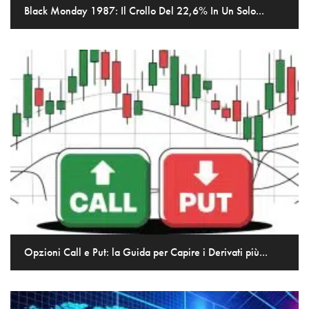
Black Monday 1987: Il Crollo Del 22,6% In Un Solo...
Opzioni Call e Put: la Guida per Capire i Derivati più...