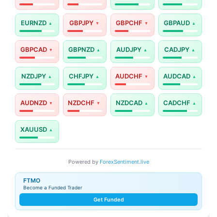
EURNZD
GBPJPY
GBPCHF
GBPAUD
GBPCAD
GBPNZD
AUDJPY
CADJPY
NZDJPY
CHFJPY
AUDCHF
AUDCAD
AUDNZD
NZDCHF
NZDCAD
CADCHF
XAUUSD
Powered by
ForexSentiment.live
FTMO
Become a Funded Trader
Get Funded