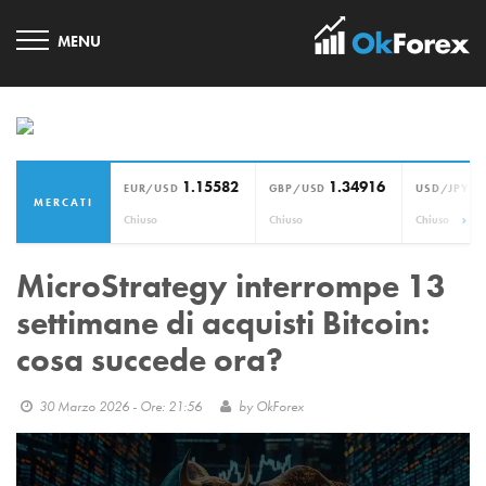
1.15582
1.34916
1
EUR/USD
GBP/USD
USD/JPY
MERCATI
›
Chiuso
Chiuso
Chiuso
MicroStrategy interrompe 13
settimane di acquisti Bitcoin:
cosa succede ora?
30 Marzo 2026 - Ore: 21:56
by
OkForex