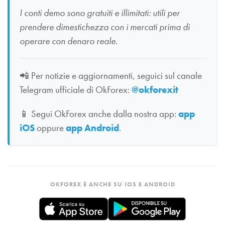
I conti demo sono gratuiti e illimitati: utili per
prendere dimestichezza con i mercati prima di
operare con denaro reale.
📲
Per notizie e aggiornamenti, seguici sul canale
Telegram ufficiale di OkForex:
@okforexit
📱
Segui OkForex anche dalla nostra app:
app
iOS
oppure
app Android
.
OKFOREX È ANCHE SU IOS E ANDROID