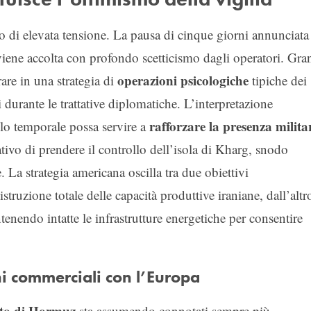
ato di elevata tensione. La pausa di cinque giorni annunciata
viene accolta con profondo scetticismo dagli operatori. Gra
operazioni psicologiche
rare in una strategia di
tipiche dei
i durante le trattative diplomatiche. L’interpretazione
rafforzare la presenza milita
allo temporale possa servire a
ativo di prendere il controllo dell’isola di Kharg, snodo
e. La strategia americana oscilla tra due obiettivi
struzione totale delle capacità produttive iraniane, dall’altr
nendo intatte le infrastrutture energetiche per consentire
ni commerciali con l’Europa
tto di Hormuz
sta assumendo connotati sempre più