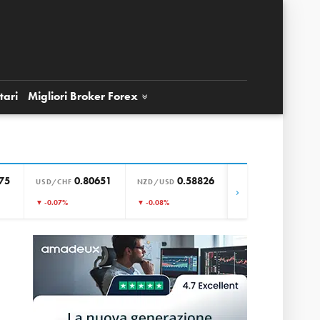
tari
Migliori Broker
Forex
75
0.80651
0.58826
0.85813
USD/CHF
NZD/USD
EUR/GBP
›
▼ -0.07%
▼ -0.08%
▲ +0.03%