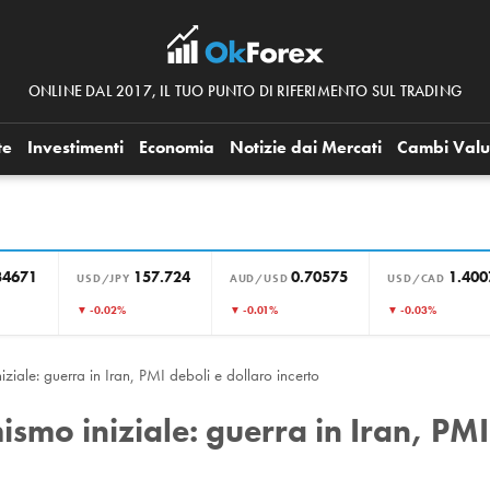
ONLINE DAL 2017, IL TUO PUNTO DI RIFERIMENTO SUL TRADING
te
Investimenti
Economia
Notizie dai Mercati
Cambi Valu
34671
157.724
0.70575
1.400
USD/JPY
AUD/USD
USD/CAD
▼ -0.02%
▼ -0.01%
▼ -0.03%
iziale: guerra in Iran, PMI deboli e dollaro incerto
ismo iniziale: guerra in Iran, PMI