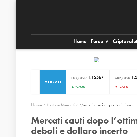
Home
Forex
Criptovalu
1.15567
1.
EUR/USD
GBP/USD
‹
MERCATI
▲ +0.03%
▼ -0.01%
Home
Notizie Mercati
Mercati cauti dopo l’ottimismo in
Mercati cauti dopo l’ottim
deboli e dollaro incerto