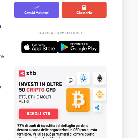
Cambi Valutari
Glossario
n
SCARICA L'APP OKFOREX
re
o