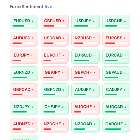
ForexSentiment
.live
EURUSD
GBPUSD
USDJPY
USDCHF
AUDUSD
USDCAD
NZDUSD
EURGBP
EURJPY
EURCHF
EURAUD
EURCAD
EURNZD
GBPJPY
GBPCHF
GBPAUD
GBPCAD
GBPNZD
AUDJPY
CADJPY
NZDJPY
CHFJPY
AUDCHF
AUDCAD
AUDNZD
NZDCHF
NZDCAD
CADCHF