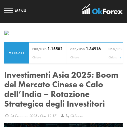
1.15582
1.34916
1
EUR/USD
GBP/USD
USD/JPY
MERCATI
›
Chiuso
Chiuso
Chiuso
Investimenti Asia 2025: Boom
del Mercato Cinese e Calo
dell’India – Rotazione
Strategica degli Investitori
24 Febbraio 2025 - Ore: 12:17
by
OkForex