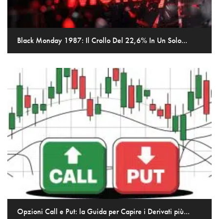
Black Monday 1987: Il Crollo Del 22,6% In Un Solo...
Opzioni Call e Put: la Guida per Capire i Derivati più...