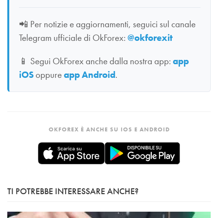
📲
Per notizie e aggiornamenti, seguici sul canale
Telegram ufficiale di OkForex:
@okforexit
📱
Segui OkForex anche dalla nostra app:
app
iOS
oppure
app Android
.
OKFOREX È ANCHE SU IOS E ANDROID
TI POTREBBE INTERESSARE ANCHE?