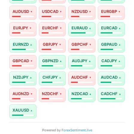
AUDUSD
USDCAD
NZDUSD
EURGBP
EURJPY
EURCHF
EURAUD
EURCAD
EURNZD
GBPJPY
GBPCHF
GBPAUD
GBPCAD
GBPNZD
AUDJPY
CADJPY
NZDJPY
CHFJPY
AUDCHF
AUDCAD
AUDNZD
NZDCHF
NZDCAD
CADCHF
XAUUSD
Powered by
ForexSentiment.live