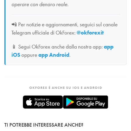
operare con denaro reale.
📲
Per notizie e aggiornamenti, seguici sul canale
Telegram ufficiale di OkForex:
@okforexit
📱
Segui OkForex anche dalla nostra app:
app
iOS
oppure
app Android
.
OKFOREX È ANCHE SU IOS E ANDROID
TI POTREBBE INTERESSARE ANCHE?