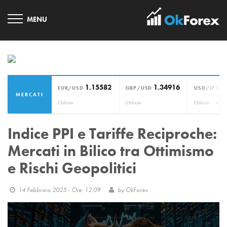
1.15582
1.34916
1
EUR/USD
GBP/USD
USD/JPY
MERCATI
›
Chiuso
Chiuso
Chiuso
Indice PPI e Tariffe Reciproche:
Mercati in Bilico tra Ottimismo
e Rischi Geopolitici
14 Febbraio 2025 - Ore: 12:09
by
OkForex