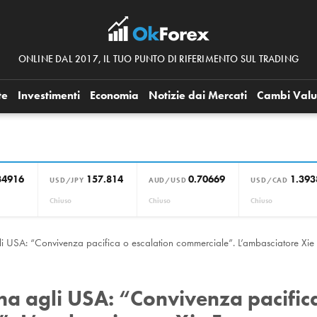
ONLINE DAL 2017, IL TUO PUNTO DI RIFERIMENTO SUL TRADING
te
Investimenti
Economia
Notizie dai Mercati
Cambi Valu
34916
157.814
0.70669
1.393
USD/JPY
AUD/USD
USD/CAD
Chiuso
Chiuso
Chiuso
 USA: “Convivenza pacifica o escalation commerciale”. L’ambasciatore Xie
a agli USA: “Convivenza pacific