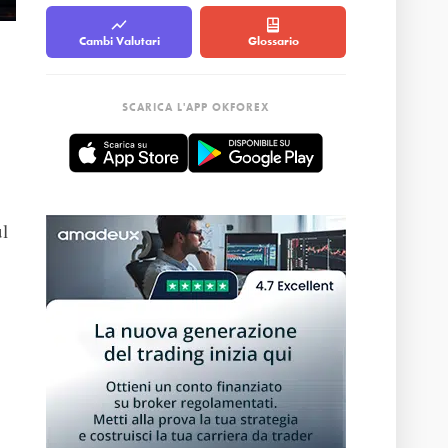
Cambi Valutari
Glossario
SCARICA L'APP OKFOREX
ul