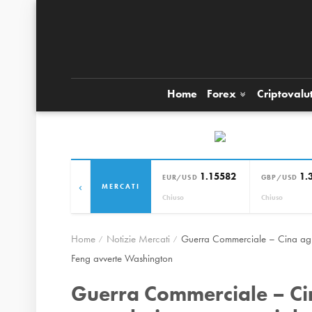
Home
Forex
Criptovalu
1.15582
1.
EUR/USD
GBP/USD
‹
MERCATI
Chiuso
Chiuso
Home
Notizie Mercati
Guerra Commerciale – Cina agli
Feng avverte Washington
Guerra Commerciale – Cin