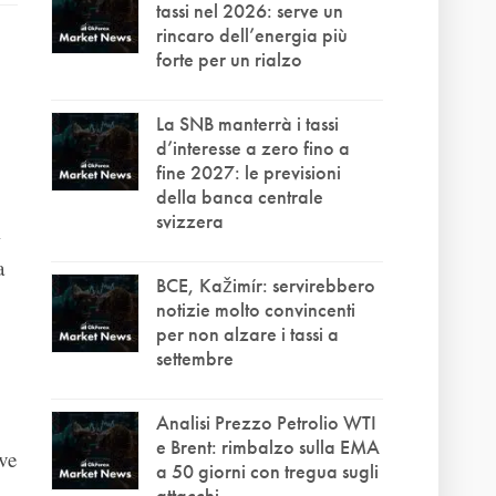
tassi nel 2026: serve un
rincaro dell’energia più
forte per un rialzo
La SNB manterrà i tassi
d’interesse a zero fino a
fine 2027: le previsioni
della banca centrale
svizzera
i
a
BCE, Kažimír: servirebbero
notizie molto convincenti
per non alzare i tassi a
settembre
Analisi Prezzo Petrolio WTI
e Brent: rimbalzo sulla EMA
ve
a 50 giorni con tregua sugli
attacchi