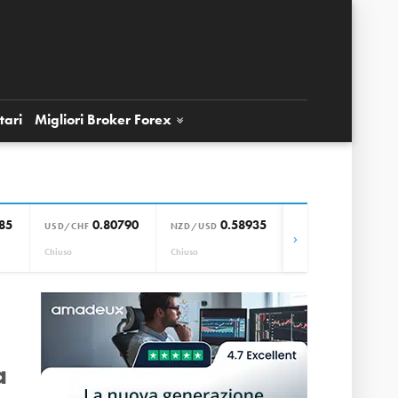
tari
Migliori Broker
Forex
85
0.80790
0.58935
0.85664
USD/CHF
NZD/USD
EUR/GBP
›
Chiuso
Chiuso
Chiuso
a