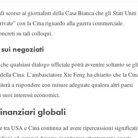
 scorso ai giornalisti della Casa Bianca che gli Stati Uniti
rivate” con la Cina riguardo alla guerra commerciale.
oncreti su tali colloqui.
 sui negoziati
 che qualsiasi dialogo ufficiale potrà avvenire soltanto se gl
i della Cina. L’ambasciatore Xie Feng ha chiarito che la Cin
iterà a rispondere con misure adeguate qualora altri paesi
 i suoi interessi economici.
finanziari globali
e tra USA e Cina continua ad avere ripercussioni significati
i italiani ed europei devono monitorare attentamente questa