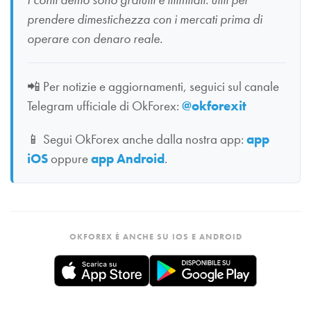
prendere dimestichezza con i mercati prima di
operare con denaro reale.
📲
Per notizie e aggiornamenti, seguici sul canale
Telegram ufficiale di OkForex:
@okforexit
📱
Segui OkForex anche dalla nostra app:
app
iOS
oppure
app Android
.
OKFOREX È ANCHE SU IOS E ANDROID