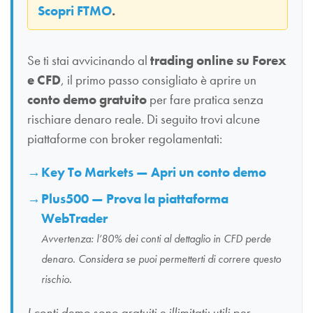
Scopri FTMO
.
Se ti stai avvicinando al
trading online su Forex
e CFD
, il primo passo consigliato è aprire un
conto demo gratuito
per fare pratica senza
rischiare denaro reale. Di seguito trovi alcune
piattaforme con broker regolamentati:
Key To Markets — Apri un conto demo
Plus500 — Prova la piattaforma
WebTrader
Avvertenza: l’80% dei conti al dettaglio in CFD perde
denaro. Considera se puoi permetterti di correre questo
rischio.
I conti demo sono gratuiti e illimitati: utili per