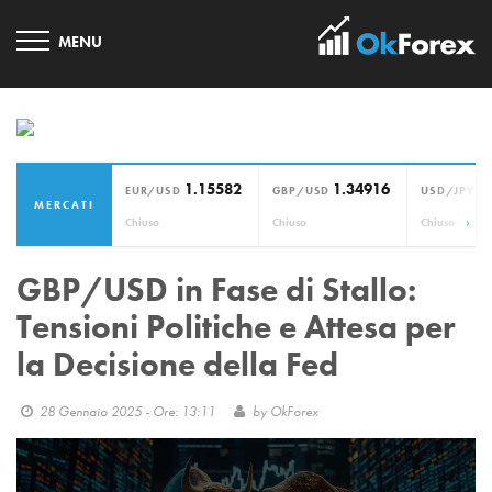
1.15582
1.34916
1
EUR/USD
GBP/USD
USD/JPY
MERCATI
›
Chiuso
Chiuso
Chiuso
GBP/USD in Fase di Stallo:
Tensioni Politiche e Attesa per
la Decisione della Fed
28 Gennaio 2025 - Ore: 13:11
by
OkForex