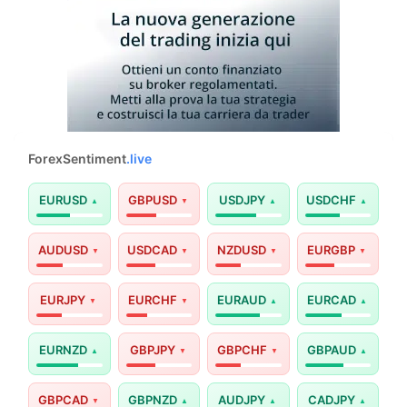
ForexSentiment
.live
EURUSD
GBPUSD
USDJPY
USDCHF
AUDUSD
USDCAD
NZDUSD
EURGBP
EURJPY
EURCHF
EURAUD
EURCAD
EURNZD
GBPJPY
GBPCHF
GBPAUD
GBPCAD
GBPNZD
AUDJPY
CADJPY