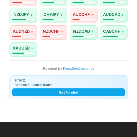
NZDJPY
CHFJPY
AUDCHF
AUDCAD
AUDNZD
NZDCHF
NZDCAD
CADCHF
XAUUSD
Powered by
ForexSentiment.live
FTMO
Become a Funded Trader
Get Funded