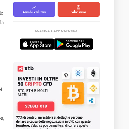
le
Cambi Valutari
Glossario
la
SCARICA L'APP OKFOREX
el
pa,