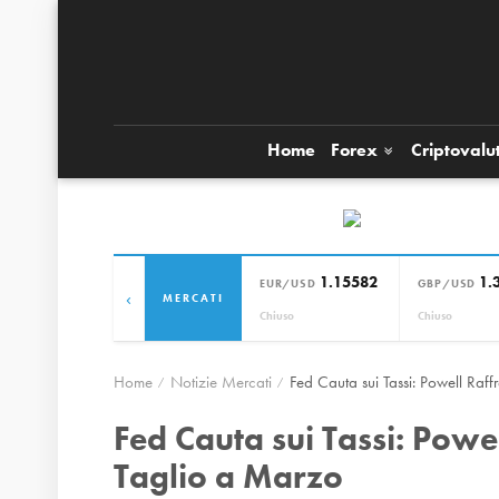
Home
Forex
Criptovalu
1.15582
1.
EUR/USD
GBP/USD
‹
MERCATI
Chiuso
Chiuso
Home
Notizie Mercati
Fed Cauta sui Tassi: Powell Raf
Fed Cauta sui Tassi: Powe
Taglio a Marzo