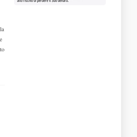
la
e
to