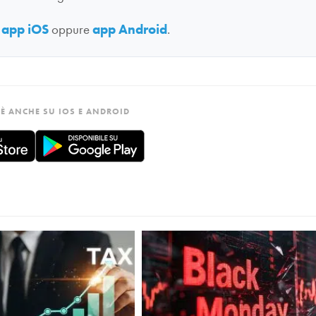
:
app iOS
oppure
app Android
.
È ANCHE SU IOS E ANDROID