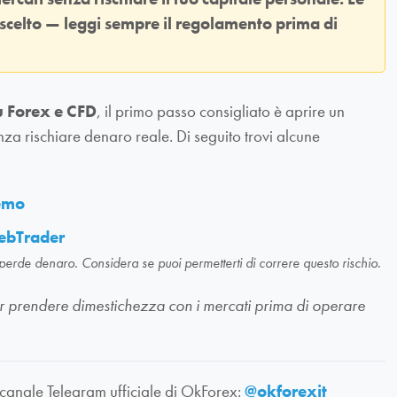
 scelto — leggi sempre il regolamento prima di
u Forex e CFD
, il primo passo consigliato è aprire un
nza rischiare denaro reale. Di seguito trovi alcune
demo
ebTrader
 perde denaro. Considera se puoi permetterti di correre questo rischio.
li per prendere dimestichezza con i mercati prima di operare
 canale Telegram ufficiale di OkForex:
@okforexit