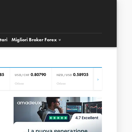
tari
Migliori Broker
Forex
85
0.80790
0.58935
0.85664
USD/CHF
NZD/USD
EUR/GBP
›
Chiuso
Chiuso
Chiuso