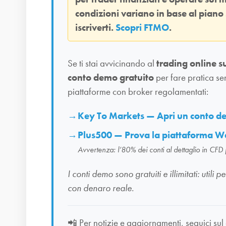
condizioni variano in base al piano
iscriverti.
Scopri FTMO
.
Se ti stai avvicinando al
trading online s
conto demo gratuito
per fare pratica se
piattaforme con broker regolamentati:
Key To Markets — Apri un conto 
Plus500 — Prova la piattaforma W
Avvertenza: l’80% dei conti al dettaglio in CFD
I conti demo sono gratuiti e illimitati: uti
con denaro reale.
📲
Per notizie e aggiornamenti, seguici sul