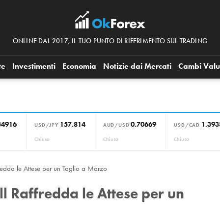
ONLINE DAL 2017, IL TUO PUNTO DI RIFERIMENTO SUL TRADING
te
Investimenti
Economia
Notizie dai Mercati
Cambi Valu
34916
157.814
0.70669
1.393
USD/JPY
AUD/USD
USD/CAD
Chiuso
Chiuso
Chiuso
fredda le Attese per un Taglio a Marzo
ll Raffredda le Attese per un