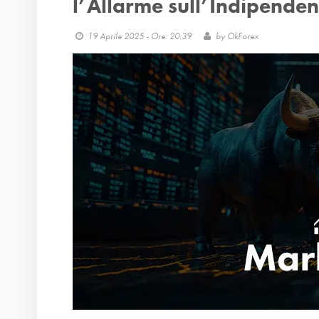
l’Allarme sull’Indipende
19 Aprile 2025 - Ore: 20:39
by
OkForex