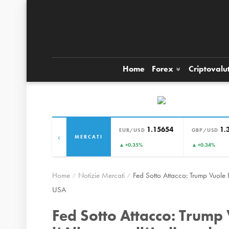
Home
Forex
Criptovalu
1.15654
1.
EUR/USD
GBP/USD
‹
MERCATI
▲ +0.35%
▲ +0.34%
Home
Notizie Mercati
Fed Sotto Attacco: Trump Vuole 
USA
Fed Sotto Attacco: Trump