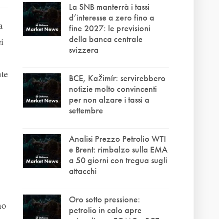
La SNB manterrà i tassi
d’interesse a zero fino a
a
fine 2027: le previsioni
della banca centrale
i
svizzera
nte
BCE, Kažimír: servirebbero
notizie molto convincenti
per non alzare i tassi a
settembre
Analisi Prezzo Petrolio WTI
e Brent: rimbalzo sulla EMA
a 50 giorni con tregua sugli
attacchi
Oro sotto pressione:
no
petrolio in calo apre