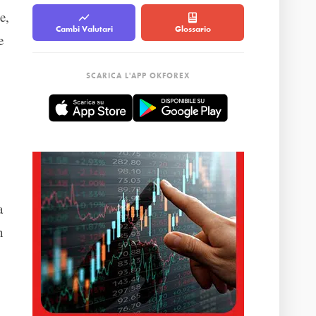
e,
Cambi Valutari
Glossario
e
SCARICA L'APP OKFOREX
a
n