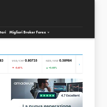
tari
Migliori Broker
Forex
83
0.80735
0.58984
0.85669
USD/CHF
NZD/USD
EUR/GBP
›
▼ -0.61%
▲ +0.48%
▲ +0.01%