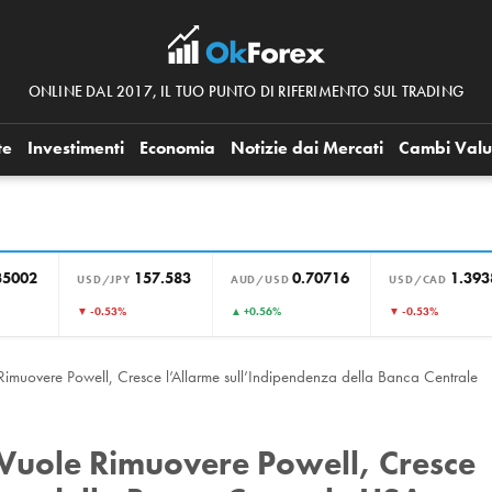
ONLINE DAL 2017, IL TUO PUNTO DI RIFERIMENTO SUL TRADING
te
Investimenti
Economia
Notizie dai Mercati
Cambi Valu
35002
157.583
0.70716
1.393
USD/JPY
AUD/USD
USD/CAD
▼ -0.53%
▲ +0.56%
▼ -0.53%
Rimuovere Powell, Cresce l’Allarme sull’Indipendenza della Banca Centrale
 Vuole Rimuovere Powell, Cresce