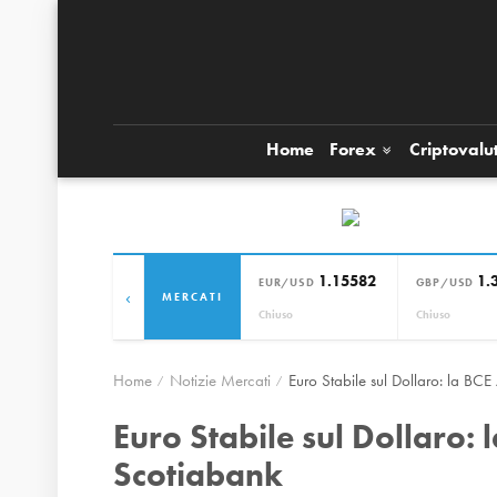
Home
Forex
Criptovalu
1.15582
1.
EUR/USD
GBP/USD
‹
MERCATI
Chiuso
Chiuso
Home
Notizie Mercati
Euro Stabile sul Dollaro: la BCE
Euro Stabile sul Dollaro: 
Scotiabank