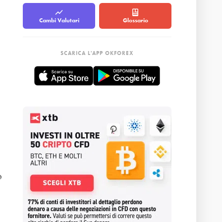
Cambi Valutari
Glossario
SCARICA L'APP OKFOREX
o