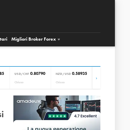
tari
Migliori Broker
Forex
85
0.80790
0.58935
0.85664
USD/CHF
NZD/USD
EUR/GBP
›
Chiuso
Chiuso
Chiuso
i