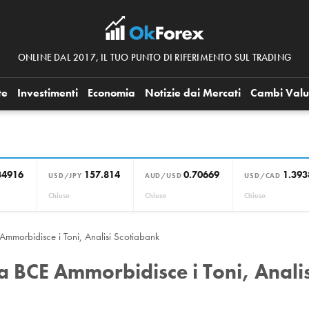
ONLINE DAL 2017, IL TUO PUNTO DI RIFERIMENTO SUL TRADING
te
Investimenti
Economia
Notizie dai Mercati
Cambi Valu
34916
157.814
0.70669
1.393
USD/JPY
AUD/USD
USD/CAD
Chiuso
Chiuso
Chiuso
 Ammorbidisce i Toni, Analisi Scotiabank
la BCE Ammorbidisce i Toni, Analis