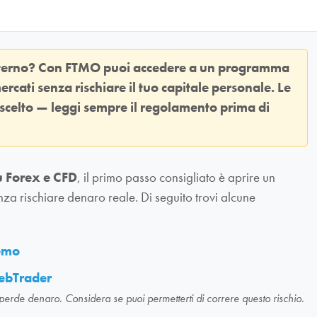
sterno? Con
FTMO
puoi accedere a un programma
ercati senza rischiare il tuo capitale personale. Le
 scelto — leggi sempre il regolamento prima di
u Forex e CFD
, il primo passo consigliato è aprire un
nza rischiare denaro reale. Di seguito trovi alcune
demo
ebTrader
 perde denaro. Considera se puoi permetterti di correre questo rischio.