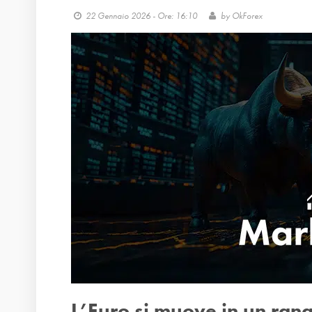
22 Gennaio 2026 - Ore: 16:10
by
OkForex
L’Euro si muove in un range