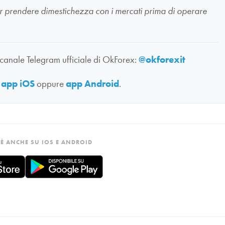
li per prendere dimestichezza con i mercati prima di operare
 canale Telegram ufficiale di OkForex:
@okforexit
:
app iOS
oppure
app Android
.
È ANCHE SU IOS E ANDROID