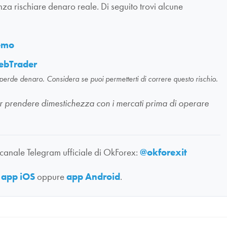
nza rischiare denaro reale. Di seguito trovi alcune
demo
ebTrader
 perde denaro. Considera se puoi permetterti di correre questo rischio.
li per prendere dimestichezza con i mercati prima di operare
 canale Telegram ufficiale di OkForex:
@okforexit
:
app iOS
oppure
app Android
.