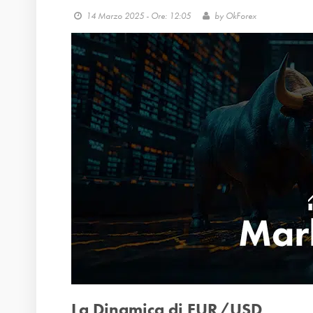
14 Marzo 2025 - Ore: 12:05
by
OkForex
La Dinamica di EUR/USD