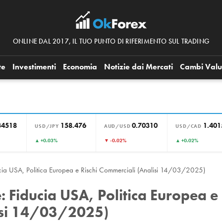
ONLINE DAL 2017, IL TUO PUNTO DI RIFERIMENTO SUL TRADING
te
Investimenti
Economia
Notizie dai Mercati
Cambi Valu
34518
158.476
0.70310
1.401
USD/JPY
AUD/USD
USD/CAD
▲ +0.03%
▼ -0.02%
▲ +0.02%
cia USA, Politica Europea e Rischi Commerciali (Analisi 14/03/2025)
 Fiducia USA, Politica Europea e
lisi 14/03/2025)