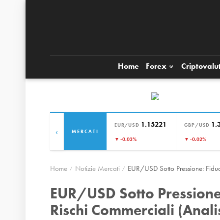
Home
Forex
Criptovalu
1.15221
1.
EUR/USD
GBP/USD
‹
MERCATI
▼ -0.03%
▼ -0.02%
Home
Notizie Mercati
EUR/USD Sotto Pressione: Fidu
EUR/USD Sotto Pressione:
Rischi Commerciali (Ana