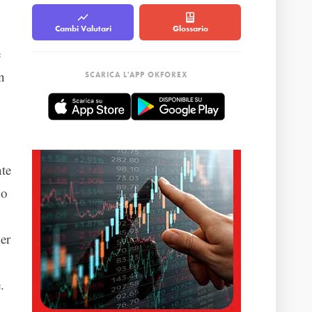
Cambi Valutari
Glossario
e
n
SCARICA L'APP OKFOREX
te
no
er
.