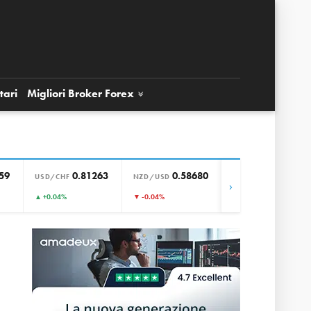
tari
Migliori Broker
Forex
59
0.81263
0.58680
0.85656
USD/CHF
NZD/USD
EUR/GBP
›
▲ +0.04%
▼ -0.04%
▼ +0.00%