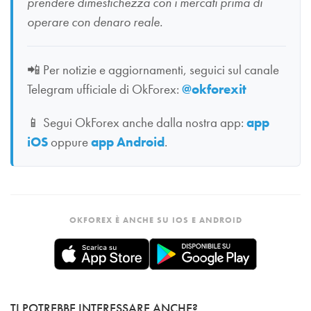
prendere dimestichezza con i mercati prima di
operare con denaro reale.
📲
Per notizie e aggiornamenti, seguici sul canale
Telegram ufficiale di OkForex:
@okforexit
📱
Segui OkForex anche dalla nostra app:
app
iOS
oppure
app Android
.
OKFOREX È ANCHE SU IOS E ANDROID
TI POTREBBE INTERESSARE ANCHE?