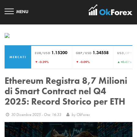
1.15200
1.34558
1
EUR/USD
GBP/USD
USD/JPY
MERCATI
›
▼ -0.29%
▼ -0.09%
▲ +0.43%
Ethereum Registra 8,7 Milioni
di Smart Contract nel Q4
2025: Record Storico per ETH
30 Dicembre 2025 - Ore: 16:33
by
OkForex