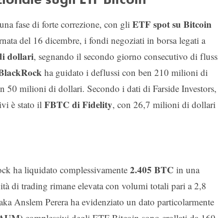
ETF spot su Bitcoin
 una fase di forte correzione, con gli
ornata del 16 dicembre, i fondi negoziati in borsa legati a
i dollari
, segnando il secondo giorno consecutivo di fluss
i BlackRock
ha guidato i deflussi con ben 210 milioni di
 50 milioni di dollari. Secondo i dati di Farside Investors,
FBTC di Fidelity
vi è stato il
, con 26,7 milioni di dollari
2.405 BTC
Rock ha liquidato complessivamente
in una
vità di trading rimane elevata con volumi totali pari a 2,8
anaka Anslem Perera ha evidenziato un dato particolarmente
(AUM)
complessivi degli ETF Bitcoin sono crollati da 169