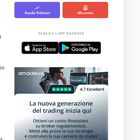
Cambi Valutari
Glossario
SCARICA L'APP OKFOREX
i
 in
,5