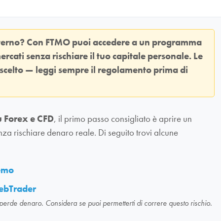
sterno? Con
FTMO
puoi accedere a un programma
ercati senza rischiare il tuo capitale personale. Le
 scelto — leggi sempre il regolamento prima di
u Forex e CFD
, il primo passo consigliato è aprire un
nza rischiare denaro reale. Di seguito trovi alcune
demo
ebTrader
 perde denaro. Considera se puoi permetterti di correre questo rischio.