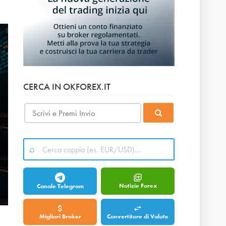
CERCA IN OKFOREX.IT
Notizie Forex
Canale Telegram
Migliori Broker
Convertitore di Valute