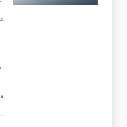
ri
0
i
ua