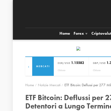
Home
Forex
Criptovalu
1.15582
1.
EUR/USD
GBP/USD
‹
MERCATI
Chiuso
Chiuso
Home
Notizie Mercati
ETF Bitcoin: Deflussi per 277 Mi
ETF Bitcoin: Deflussi per 2
Detentori a Lungo Termi