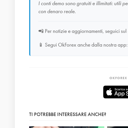
I conti demo sono gratuiti e illimitati: uti
con denaro reale.
📲
Per notizie e aggiornamenti, seguici sul
📱
Segui OkForex anche dalla nostra app
OKFOREX 
TI POTREBBE INTERESSARE ANCHE?