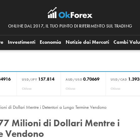
ONLINE DAL 2017, IL TUO PUNTO DI RIFERIMENTO SUL TRADING
te
Investimenti
Economia
Notizie dai Mercati
Cambi Valu
34916
157.814
0.70669
1.393
USD/JPY
AUD/USD
USD/CAD
Chiuso
Chiuso
Chiuso
lioni di Dollari Mentre i Detentori a Lungo Termine Vendono
77 Milioni di Dollari Mentre i
ne Vendono