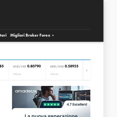
tari
Migliori Broker
Forex
85
0.80790
0.58935
0.85664
USD/CHF
NZD/USD
EUR/GBP
›
Chiuso
Chiuso
Chiuso