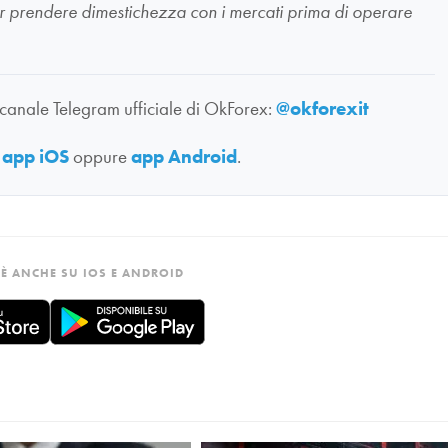
li per prendere dimestichezza con i mercati prima di operare
 canale Telegram ufficiale di OkForex:
@okforexit
:
app iOS
oppure
app Android
.
È ANCHE SU IOS E ANDROID