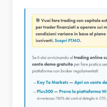
🎯
Vuoi fare trading con capitale e
per trader finanziati e operare sui m
condizioni variano in base al piano
iscriverti.
Scopri FTMO
.
Se ti stai avvicinando al
trading online s
conto demo gratuito
per fare pratica se
piattaforme con broker regolamentati:
Key To Markets — Apri un conto 
Plus500 — Prova la piattaforma W
Avvertenza: l’80% dei conti al dettaglio in CFD